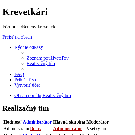
Krevetkári
Fórum nadšencov krevetiek
Prejsť na obsah
Rýchle odkazy
Zoznam používateľov
Realizačný tím
FAQ
Prihlásiť sa
Vytvoriť účet
Obsah portálu
Realizačný tím
Realizačný tím
Hodnosť
Administrátor
Hlavná skupina
Moderátor
Administrátor
Denis
Administrátor
Všetky fóra