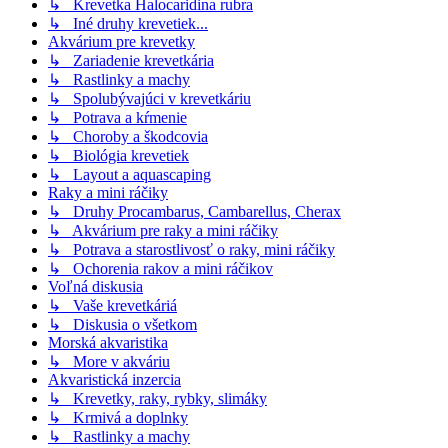
↳ Krevetka Halocaridina rubra
↳ Iné druhy krevetiek...
Akvárium pre krevetky
↳ Zariadenie krevetkária
↳ Rastlinky a machy
↳ Spolubývajúci v krevetkáriu
↳ Potrava a kŕmenie
↳ Choroby a škodcovia
↳ Biológia krevetiek
↳ Layout a aquascaping
Raky a mini ráčiky
↳ Druhy Procambarus, Cambarellus, Cherax
↳ Akvárium pre raky a mini ráčiky
↳ Potrava a starostlivosť o raky, mini ráčiky
↳ Ochorenia rakov a mini ráčikov
Voľná diskusia
↳ Vaše krevetkáriá
↳ Diskusia o všetkom
Morská akvaristika
↳ More v akváriu
Akvaristická inzercia
↳ Krevetky, raky, rybky, slimáky
↳ Krmivá a doplnky
↳ Rastlinky a machy