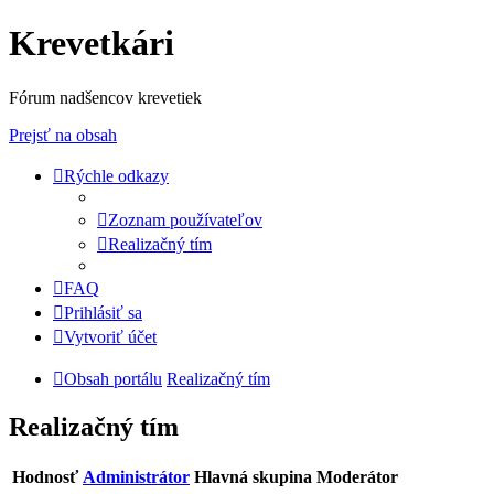
Krevetkári
Fórum nadšencov krevetiek
Prejsť na obsah
Rýchle odkazy
Zoznam používateľov
Realizačný tím
FAQ
Prihlásiť sa
Vytvoriť účet
Obsah portálu
Realizačný tím
Realizačný tím
Hodnosť
Administrátor
Hlavná skupina
Moderátor