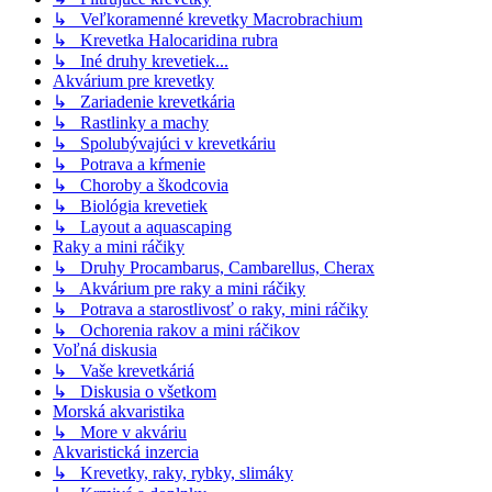
↳ Veľkoramenné krevetky Macrobrachium
↳ Krevetka Halocaridina rubra
↳ Iné druhy krevetiek...
Akvárium pre krevetky
↳ Zariadenie krevetkária
↳ Rastlinky a machy
↳ Spolubývajúci v krevetkáriu
↳ Potrava a kŕmenie
↳ Choroby a škodcovia
↳ Biológia krevetiek
↳ Layout a aquascaping
Raky a mini ráčiky
↳ Druhy Procambarus, Cambarellus, Cherax
↳ Akvárium pre raky a mini ráčiky
↳ Potrava a starostlivosť o raky, mini ráčiky
↳ Ochorenia rakov a mini ráčikov
Voľná diskusia
↳ Vaše krevetkáriá
↳ Diskusia o všetkom
Morská akvaristika
↳ More v akváriu
Akvaristická inzercia
↳ Krevetky, raky, rybky, slimáky