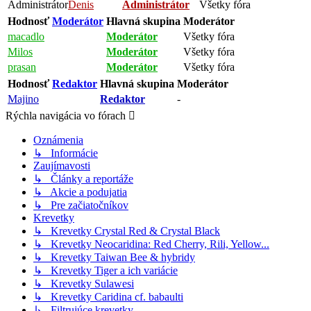
Administrátor
Denis
Administrátor
Všetky fóra
Hodnosť
Moderátor
Hlavná skupina
Moderátor
macadlo
Moderátor
Všetky fóra
Milos
Moderátor
Všetky fóra
prasan
Moderátor
Všetky fóra
Hodnosť
Redaktor
Hlavná skupina
Moderátor
Majino
Redaktor
-
Rýchla navigácia vo fórach
Oznámenia
↳ Informácie
Zaujímavosti
↳ Články a reportáže
↳ Akcie a podujatia
↳ Pre začiatočníkov
Krevetky
↳ Krevetky Crystal Red & Crystal Black
↳ Krevetky Neocaridina: Red Cherry, Rili, Yellow...
↳ Krevetky Taiwan Bee & hybridy
↳ Krevetky Tiger a ich variácie
↳ Krevetky Sulawesi
↳ Krevetky Caridina cf. babaulti
↳ Filtrujúce krevetky