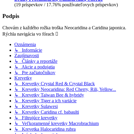
(19 príspevkov / 17.76% používateľovych príspevkov)
Podpis
Chovám z každého rožka troška Neocaridina a Caridina japonica.
Rýchla navigácia vo fórach
Oznámenia
↳ Informácie
Zaujímavosti
↳ Články a reportáže
↳ Akcie a podujatia
↳ Pre začiatočníkov
Krevetky
↳ Krevetky Crystal Red & Crystal Black
↳ Krevetky Neocaridina: Red Cherry, Rili, Yellow...
↳ Krevetky Taiwan Bee & hybridy
↳ Krevetky Tiger a ich variácie
↳ Krevetky Sulawesi
↳ Krevetky Caridina cf. babaulti
↳ Filtrujúce krevetky
↳ Veľkoramenné krevetky Macrobrachium
↳ Krevetka Halocaridina rubra