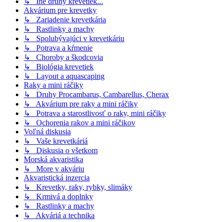
↳ Iné druhy krevetiek...
Akvárium pre krevetky
↳ Zariadenie krevetkária
↳ Rastlinky a machy
↳ Spolubývajúci v krevetkáriu
↳ Potrava a kŕmenie
↳ Choroby a škodcovia
↳ Biológia krevetiek
↳ Layout a aquascaping
Raky a mini ráčiky
↳ Druhy Procambarus, Cambarellus, Cherax
↳ Akvárium pre raky a mini ráčiky
↳ Potrava a starostlivosť o raky, mini ráčiky
↳ Ochorenia rakov a mini ráčikov
Voľná diskusia
↳ Vaše krevetkáriá
↳ Diskusia o všetkom
Morská akvaristika
↳ More v akváriu
Akvaristická inzercia
↳ Krevetky, raky, rybky, slimáky
↳ Krmivá a doplnky
↳ Rastlinky a machy
↳ Akváriá a technika