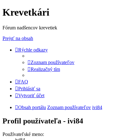
Krevetkári
Fórum nadšencov krevetiek
Prejsť na obsah
Rýchle odkazy
Zoznam používateľov
Realizačný tím
FAQ
Prihlásiť sa
Vytvoriť účet
Obsah portálu
Zoznam používateľov
ivi84
Profil používateľa - ivi84
Používateľské meno:
ivi84