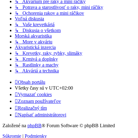
↳ Akvárium pre raky a mini ráčiky
↳ Potrava a starostlivosť o raky, mini ráčiky
↳ Ochorenia rakov a mini ráčikov
Voľná diskusia
↳ Vaše krevetkáriá
↳ Diskusia o všetkom
Morská akvaristika
↳ More v akváriu
Akvaristická inzercia
↳ Krevetky, raky, rybky, slimáky
↳ Krmivá a doplnky
↳ Rastlinky a machy
↳ Akváriá a technika
Obsah portálu
Všetky časy sú v
UTC+02:00
Vymazať cookies
Zoznam používateľov
Realizačný tím
Napísať administrátorovi
Založené na
phpBB
® Forum Software © phpBB Limited
Súkromie
|
Podmienky