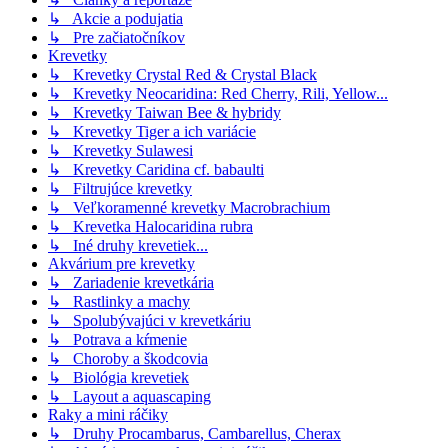
↳ Akcie a podujatia
↳ Pre začiatočníkov
Krevetky
↳ Krevetky Crystal Red & Crystal Black
↳ Krevetky Neocaridina: Red Cherry, Rili, Yellow...
↳ Krevetky Taiwan Bee & hybridy
↳ Krevetky Tiger a ich variácie
↳ Krevetky Sulawesi
↳ Krevetky Caridina cf. babaulti
↳ Filtrujúce krevetky
↳ Veľkoramenné krevetky Macrobrachium
↳ Krevetka Halocaridina rubra
↳ Iné druhy krevetiek...
Akvárium pre krevetky
↳ Zariadenie krevetkária
↳ Rastlinky a machy
↳ Spolubývajúci v krevetkáriu
↳ Potrava a kŕmenie
↳ Choroby a škodcovia
↳ Biológia krevetiek
↳ Layout a aquascaping
Raky a mini ráčiky
↳ Druhy Procambarus, Cambarellus, Cherax