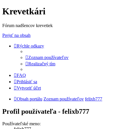
Krevetkári
Fórum nadšencov krevetiek
Prejsť na obsah
Rýchle odkazy
Zoznam používateľov
Realizačný tím
FAQ
Prihlásiť sa
Vytvoriť účet
Obsah portálu
Zoznam používateľov
felixb777
Profil používateľa - felixb777
Používateľské meno:
felixb777