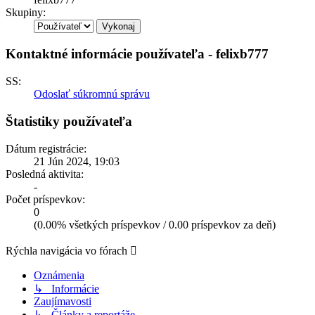
Skupiny:
Kontaktné informácie používateľa - felixb777
SS:
Odoslať súkromnú správu
Štatistiky používateľa
Dátum registrácie:
21 Jún 2024, 19:03
Posledná aktivita:
-
Počet príspevkov:
0
(0.00% všetkých príspevkov / 0.00 príspevkov za deň)
Rýchla navigácia vo fórach
Oznámenia
↳ Informácie
Zaujímavosti
↳ Články a reportáže