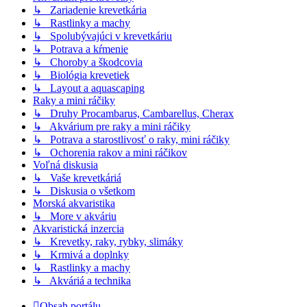
↳ Zariadenie krevetkária
↳ Rastlinky a machy
↳ Spolubývajúci v krevetkáriu
↳ Potrava a kŕmenie
↳ Choroby a škodcovia
↳ Biológia krevetiek
↳ Layout a aquascaping
Raky a mini ráčiky
↳ Druhy Procambarus, Cambarellus, Cherax
↳ Akvárium pre raky a mini ráčiky
↳ Potrava a starostlivosť o raky, mini ráčiky
↳ Ochorenia rakov a mini ráčikov
Voľná diskusia
↳ Vaše krevetkáriá
↳ Diskusia o všetkom
Morská akvaristika
↳ More v akváriu
Akvaristická inzercia
↳ Krevetky, raky, rybky, slimáky
↳ Krmivá a doplnky
↳ Rastlinky a machy
↳ Akváriá a technika
Obsah portálu