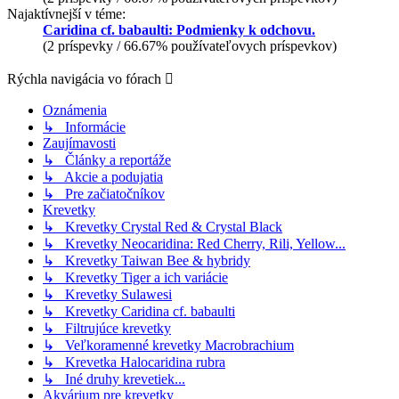
Najaktívnejší v téme:
Caridina cf. babaulti: Podmienky k odchovu.
(2 príspevky / 66.67% používateľovych príspevkov)
Rýchla navigácia vo fórach
Oznámenia
↳ Informácie
Zaujímavosti
↳ Články a reportáže
↳ Akcie a podujatia
↳ Pre začiatočníkov
Krevetky
↳ Krevetky Crystal Red & Crystal Black
↳ Krevetky Neocaridina: Red Cherry, Rili, Yellow...
↳ Krevetky Taiwan Bee & hybridy
↳ Krevetky Tiger a ich variácie
↳ Krevetky Sulawesi
↳ Krevetky Caridina cf. babaulti
↳ Filtrujúce krevetky
↳ Veľkoramenné krevetky Macrobrachium
↳ Krevetka Halocaridina rubra
↳ Iné druhy krevetiek...
Akvárium pre krevetky