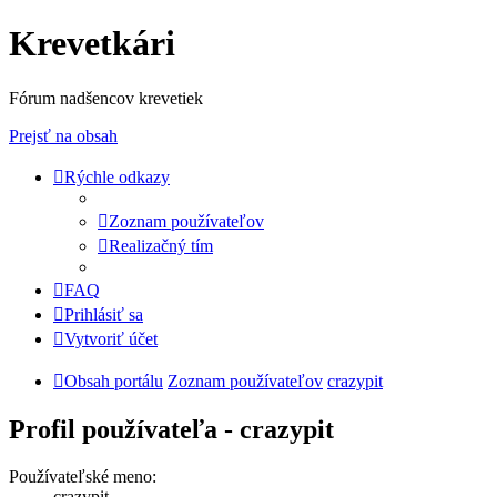
Krevetkári
Fórum nadšencov krevetiek
Prejsť na obsah
Rýchle odkazy
Zoznam používateľov
Realizačný tím
FAQ
Prihlásiť sa
Vytvoriť účet
Obsah portálu
Zoznam používateľov
crazypit
Profil používateľa - crazypit
Používateľské meno:
crazypit