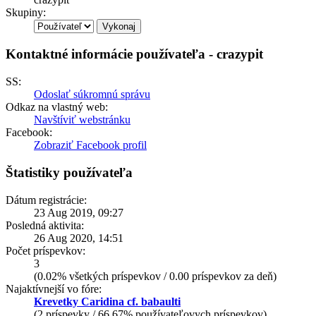
Skupiny:
Kontaktné informácie používateľa - crazypit
SS:
Odoslať súkromnú správu
Odkaz na vlastný web:
Navštíviť webstránku
Facebook:
Zobraziť Facebook profil
Štatistiky používateľa
Dátum registrácie:
23 Aug 2019, 09:27
Posledná aktivita:
26 Aug 2020, 14:51
Počet príspevkov:
3
(0.02% všetkých príspevkov / 0.00 príspevkov za deň)
Najaktívnejší vo fóre:
Krevetky Caridina cf. babaulti
(2 príspevky / 66.67% používateľovych príspevkov)