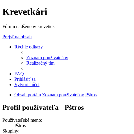
Krevetkári
Fórum nadšencov krevetiek
Prejsť na obsah
Rýchle odkazy
Zoznam používateľov
Realizačný tím
FAQ
Prihlásiť sa
Vytvoriť účet
Obsah portálu
Zoznam používateľov
Pštros
Profil používateľa - Pštros
Používateľské meno:
Pštros
Skupiny: