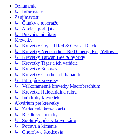
Oznámenia
↳ Informácie
Zaujímavosti
↳ Články a reportáže
↳ Akcie a podujatia
↳ Pre začiatočníkov
Krevetky
↳ Krevetky Crystal Red & Crystal Black
↳ Krevetky Neocaridina: Red Cherry, Rili, Yellow...
↳ Krevetky Taiwan Bee & hybridy
↳ Krevetky Tiger a ich variácie
↳ Krevetky Sulawesi
↳ Krevetky Caridina cf. babaulti
↳ Filtrujúce krevetky
↳ Veľkoramenné krevetky Macrobrachium
↳ Krevetka Halocaridina rubra
↳ Iné druhy krevetiek...
Akvárium pre krevetky
↳ Zariadenie krevetkária
↳ Rastlinky a machy
↳ Spolubývajúci v krevetkáriu
↳ Potrava a kŕmenie
↳ Choroby a škodcovia