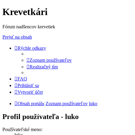
Krevetkári
Fórum nadšencov krevetiek
Prejsť na obsah
Rýchle odkazy
Zoznam používateľov
Realizačný tím
FAQ
Prihlásiť sa
Vytvoriť účet
Obsah portálu
Zoznam používateľov
luko
Profil používateľa - luko
Používateľské meno:
luko