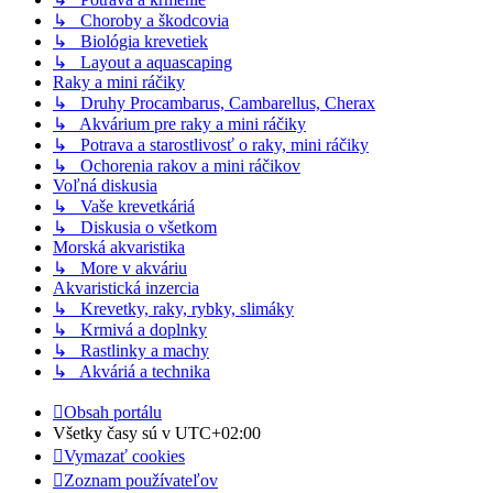
↳ Choroby a škodcovia
↳ Biológia krevetiek
↳ Layout a aquascaping
Raky a mini ráčiky
↳ Druhy Procambarus, Cambarellus, Cherax
↳ Akvárium pre raky a mini ráčiky
↳ Potrava a starostlivosť o raky, mini ráčiky
↳ Ochorenia rakov a mini ráčikov
Voľná diskusia
↳ Vaše krevetkáriá
↳ Diskusia o všetkom
Morská akvaristika
↳ More v akváriu
Akvaristická inzercia
↳ Krevetky, raky, rybky, slimáky
↳ Krmivá a doplnky
↳ Rastlinky a machy
↳ Akváriá a technika
Obsah portálu
Všetky časy sú v
UTC+02:00
Vymazať cookies
Zoznam používateľov