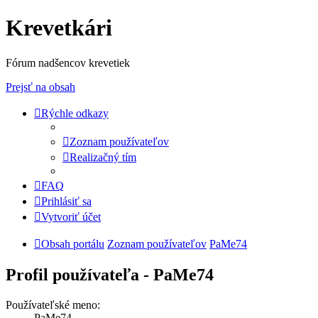
Krevetkári
Fórum nadšencov krevetiek
Prejsť na obsah
Rýchle odkazy
Zoznam používateľov
Realizačný tím
FAQ
Prihlásiť sa
Vytvoriť účet
Obsah portálu
Zoznam používateľov
PaMe74
Profil používateľa - PaMe74
Používateľské meno:
PaMe74