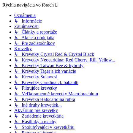
Rýchla navigácia vo fórach
Oznámenia
↳ Informácie
Zaujímavosti
↳ Články a reportáže
↳ Akcie a podujatia
↳ Pre začiatočníkov
Krevetky
↳ Krevetky Crystal Red & Crystal Black
↳ Krevetky Neocaridina: Red Cherry, Rili, Yellow...
↳ Krevetky Taiwan Bee & hybridy
↳ Krevetky Tiger a ich variácie
↳ Krevetky Sulawesi
↳ Krevetky Caridina cf. babaulti
↳ Filtrujúce krevetky
↳ Veľkoramenné krevetky Macrobrachium
↳ Krevetka Halocaridina rubra
↳ Iné druhy krevetiek...
Akvárium pre krevetky
↳ Zariadenie krevetkária
↳ Rastlinky a machy
↳ Spolubývajúci v krevetkáriu
↳ Potrava a kŕmenie