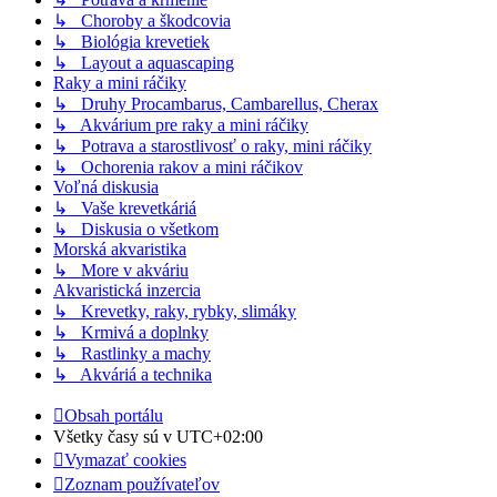
↳ Choroby a škodcovia
↳ Biológia krevetiek
↳ Layout a aquascaping
Raky a mini ráčiky
↳ Druhy Procambarus, Cambarellus, Cherax
↳ Akvárium pre raky a mini ráčiky
↳ Potrava a starostlivosť o raky, mini ráčiky
↳ Ochorenia rakov a mini ráčikov
Voľná diskusia
↳ Vaše krevetkáriá
↳ Diskusia o všetkom
Morská akvaristika
↳ More v akváriu
Akvaristická inzercia
↳ Krevetky, raky, rybky, slimáky
↳ Krmivá a doplnky
↳ Rastlinky a machy
↳ Akváriá a technika
Obsah portálu
Všetky časy sú v
UTC+02:00
Vymazať cookies
Zoznam používateľov