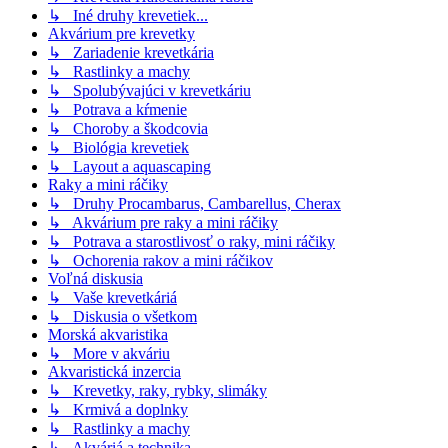
↳ Iné druhy krevetiek...
Akvárium pre krevetky
↳ Zariadenie krevetkária
↳ Rastlinky a machy
↳ Spolubývajúci v krevetkáriu
↳ Potrava a kŕmenie
↳ Choroby a škodcovia
↳ Biológia krevetiek
↳ Layout a aquascaping
Raky a mini ráčiky
↳ Druhy Procambarus, Cambarellus, Cherax
↳ Akvárium pre raky a mini ráčiky
↳ Potrava a starostlivosť o raky, mini ráčiky
↳ Ochorenia rakov a mini ráčikov
Voľná diskusia
↳ Vaše krevetkáriá
↳ Diskusia o všetkom
Morská akvaristika
↳ More v akváriu
Akvaristická inzercia
↳ Krevetky, raky, rybky, slimáky
↳ Krmivá a doplnky
↳ Rastlinky a machy
↳ Akváriá a technika