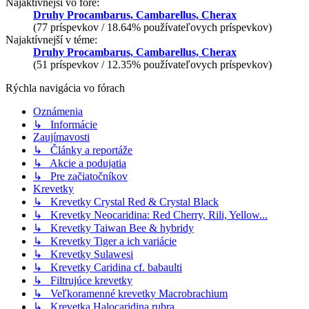
Najaktívnejší vo fóre:
Druhy Procambarus, Cambarellus, Cherax
(77 príspevkov / 18.64% používateľovych príspevkov)
Najaktívnejší v téme:
Druhy Procambarus, Cambarellus, Cherax
(51 príspevkov / 12.35% používateľovych príspevkov)
Rýchla navigácia vo fórach
Oznámenia
↳ Informácie
Zaujímavosti
↳ Články a reportáže
↳ Akcie a podujatia
↳ Pre začiatočníkov
Krevetky
↳ Krevetky Crystal Red & Crystal Black
↳ Krevetky Neocaridina: Red Cherry, Rili, Yellow...
↳ Krevetky Taiwan Bee & hybridy
↳ Krevetky Tiger a ich variácie
↳ Krevetky Sulawesi
↳ Krevetky Caridina cf. babaulti
↳ Filtrujúce krevetky
↳ Veľkoramenné krevetky Macrobrachium
↳ Krevetka Halocaridina rubra