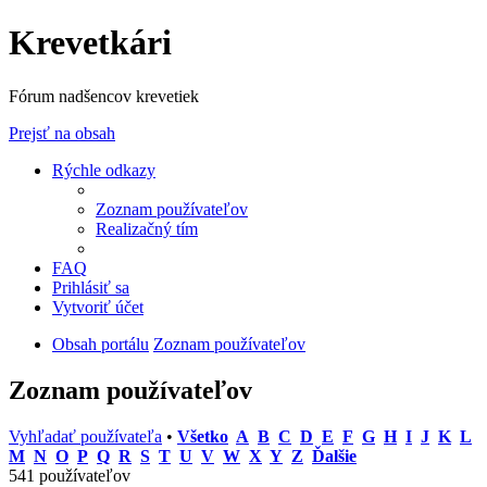
Krevetkári
Fórum nadšencov krevetiek
Prejsť na obsah
Rýchle odkazy
Zoznam používateľov
Realizačný tím
FAQ
Prihlásiť sa
Vytvoriť účet
Obsah portálu
Zoznam používateľov
Zoznam používateľov
Vyhľadať používateľa
•
Všetko
A
B
C
D
E
F
G
H
I
J
K
L
M
N
O
P
Q
R
S
T
U
V
W
X
Y
Z
Ďalšie
541 používateľov