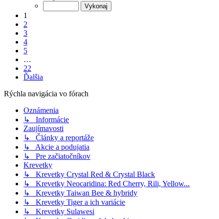
1
2
3
4
5
…
22
Ďalšia
Rýchla navigácia vo fórach
Oznámenia
↳ Informácie
Zaujímavosti
↳ Články a reportáže
↳ Akcie a podujatia
↳ Pre začiatočníkov
Krevetky
↳ Krevetky Crystal Red & Crystal Black
↳ Krevetky Neocaridina: Red Cherry, Rili, Yellow...
↳ Krevetky Taiwan Bee & hybridy
↳ Krevetky Tiger a ich variácie
↳ Krevetky Sulawesi