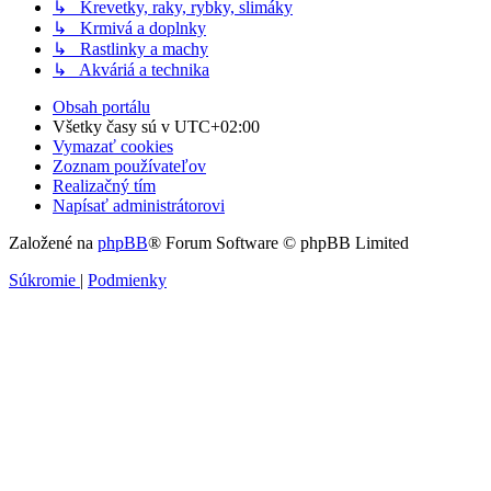
↳ Krevetky, raky, rybky, slimáky
↳ Krmivá a doplnky
↳ Rastlinky a machy
↳ Akváriá a technika
Obsah portálu
Všetky časy sú v
UTC+02:00
Vymazať cookies
Zoznam používateľov
Realizačný tím
Napísať administrátorovi
Založené na
phpBB
® Forum Software © phpBB Limited
Súkromie
|
Podmienky