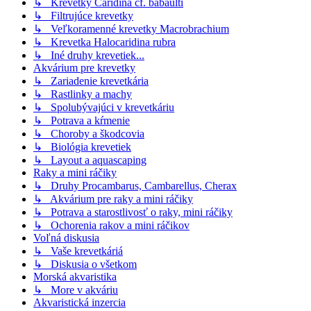
↳ Krevetky Caridina cf. babaulti
↳ Filtrujúce krevetky
↳ Veľkoramenné krevetky Macrobrachium
↳ Krevetka Halocaridina rubra
↳ Iné druhy krevetiek...
Akvárium pre krevetky
↳ Zariadenie krevetkária
↳ Rastlinky a machy
↳ Spolubývajúci v krevetkáriu
↳ Potrava a kŕmenie
↳ Choroby a škodcovia
↳ Biológia krevetiek
↳ Layout a aquascaping
Raky a mini ráčiky
↳ Druhy Procambarus, Cambarellus, Cherax
↳ Akvárium pre raky a mini ráčiky
↳ Potrava a starostlivosť o raky, mini ráčiky
↳ Ochorenia rakov a mini ráčikov
Voľná diskusia
↳ Vaše krevetkáriá
↳ Diskusia o všetkom
Morská akvaristika
↳ More v akváriu
Akvaristická inzercia