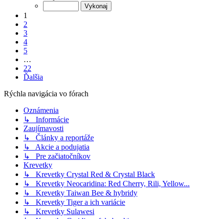
1
2
3
4
5
…
22
Ďalšia
Rýchla navigácia vo fórach
Oznámenia
↳ Informácie
Zaujímavosti
↳ Články a reportáže
↳ Akcie a podujatia
↳ Pre začiatočníkov
Krevetky
↳ Krevetky Crystal Red & Crystal Black
↳ Krevetky Neocaridina: Red Cherry, Rili, Yellow...
↳ Krevetky Taiwan Bee & hybridy
↳ Krevetky Tiger a ich variácie
↳ Krevetky Sulawesi