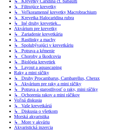
↳ Krevetky Caridina cf. babaulti
↳ Filtrujúce krevetky
↳ Veľkoramenné krevetky Macrobrachium
↳ Krevetka Halocaridina rubra
↳ Iné druhy krevetiek...
Akvárium pre krevetky
↳ Zariadenie krevetkária
↳ Rastlinky a machy
↳ Spolubývajúci v krevetkáriu
↳ Potrava a kŕmenie
↳ Choroby a škodcovia
↳ Biológia krevetiek
↳ Layout a aquascaping
Raky a mini ráčiky
↳ Druhy Procambarus, Cambarellus, Cherax
↳ Akvárium pre raky a mini ráčiky
↳ Potrava a starostlivosť o raky, mini ráčiky
↳ Ochorenia rakov a mini ráčikov
Voľná diskusia
↳ Vaše krevetkáriá
↳ Diskusia o všetkom
Morská akvaristika
↳ More v akváriu
Akvaristická inzercia