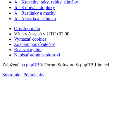
↳ Krevetky, raky, rybky, slimáky
↳ Krmivá a doplnky
↳ Rastlinky a machy
↳ Akváriá a technika
Obsah portálu
Všetky časy sú v
UTC+02:00
Vymazať cookies
Zoznam používateľov
Realizačný tím
Napísať administrátorovi
Založené na
phpBB
® Forum Software © phpBB Limited
Súkromie
|
Podmienky