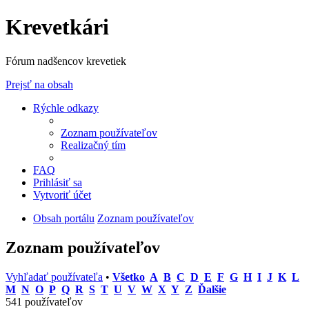
Krevetkári
Fórum nadšencov krevetiek
Prejsť na obsah
Rýchle odkazy
Zoznam používateľov
Realizačný tím
FAQ
Prihlásiť sa
Vytvoriť účet
Obsah portálu
Zoznam používateľov
Zoznam používateľov
Vyhľadať používateľa
•
Všetko
A
B
C
D
E
F
G
H
I
J
K
L
M
N
O
P
Q
R
S
T
U
V
W
X
Y
Z
Ďalšie
541 používateľov