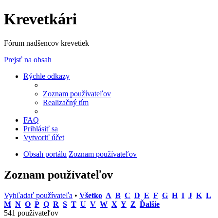
Krevetkári
Fórum nadšencov krevetiek
Prejsť na obsah
Rýchle odkazy
Zoznam používateľov
Realizačný tím
FAQ
Prihlásiť sa
Vytvoriť účet
Obsah portálu
Zoznam používateľov
Zoznam používateľov
Vyhľadať používateľa
•
Všetko
A
B
C
D
E
F
G
H
I
J
K
L
M
N
O
P
Q
R
S
T
U
V
W
X
Y
Z
Ďalšie
541 používateľov