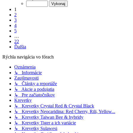
1
2
3
4
5
…
22
Ďalšia
Rýchla navigácia vo fórach
Oznámenia
↳ Informácie
Zaujímavosti
↳ Články a reportáže
↳ Akcie a podujatia
↳ Pre začiatočníkov
Krevetky
↳ Krevetky Crystal Red & Crystal Black
↳ Krevetky Neocaridina: Red Cherry, Rili, Yellow...
↳ Krevetky Taiwan Bee & hybridy
↳ Krevetky Tiger a ich variácie
↳ Krevetky Sulawesi