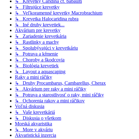
↳ Krevetky Caridina cf. babaulti
↳ Filtrujúce krevetky
↳ Veľkoramenné krevetky Macrobrachium
↳ Krevetka Halocaridina rubra
↳ Iné druhy krevetiek...
Akvárium pre krevetky
↳ Zariadenie krevetkária
↳ Rastlinky a machy
↳ Spolubývajúci v krevetkáriu
↳ Potrava a kŕmenie
↳ Choroby a škodcovia
↳ Biológia krevetiek
↳ Layout a aquascaping
Raky a mini ráčiky
↳ Druhy Procambarus, Cambarellus, Cherax
↳ Akvárium pre raky a mini ráčiky
↳ Potrava a starostlivosť o raky, mini ráčiky
↳ Ochorenia rakov a mini ráčikov
Voľná diskusia
↳ Vaše krevetkáriá
↳ Diskusia o všetkom
Morská akvaristika
↳ More v akváriu
Akvaristická inzercia