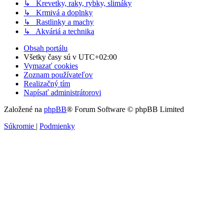
↳ Krevetky, raky, rybky, slimáky
↳ Krmivá a doplnky
↳ Rastlinky a machy
↳ Akváriá a technika
Obsah portálu
Všetky časy sú v
UTC+02:00
Vymazať cookies
Zoznam používateľov
Realizačný tím
Napísať administrátorovi
Založené na
phpBB
® Forum Software © phpBB Limited
Súkromie
|
Podmienky