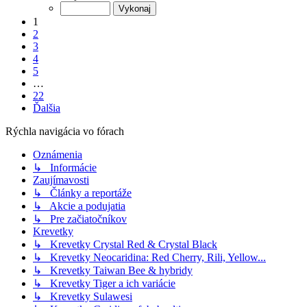
1
2
3
4
5
…
22
Ďalšia
Rýchla navigácia vo fórach
Oznámenia
↳ Informácie
Zaujímavosti
↳ Články a reportáže
↳ Akcie a podujatia
↳ Pre začiatočníkov
Krevetky
↳ Krevetky Crystal Red & Crystal Black
↳ Krevetky Neocaridina: Red Cherry, Rili, Yellow...
↳ Krevetky Taiwan Bee & hybridy
↳ Krevetky Tiger a ich variácie
↳ Krevetky Sulawesi