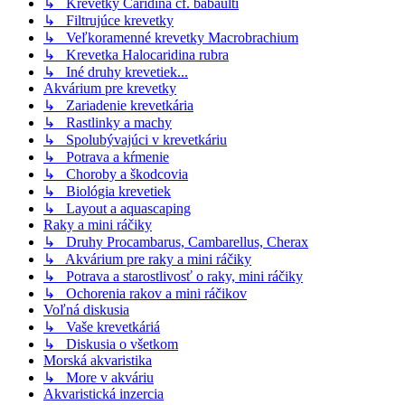
↳ Krevetky Caridina cf. babaulti
↳ Filtrujúce krevetky
↳ Veľkoramenné krevetky Macrobrachium
↳ Krevetka Halocaridina rubra
↳ Iné druhy krevetiek...
Akvárium pre krevetky
↳ Zariadenie krevetkária
↳ Rastlinky a machy
↳ Spolubývajúci v krevetkáriu
↳ Potrava a kŕmenie
↳ Choroby a škodcovia
↳ Biológia krevetiek
↳ Layout a aquascaping
Raky a mini ráčiky
↳ Druhy Procambarus, Cambarellus, Cherax
↳ Akvárium pre raky a mini ráčiky
↳ Potrava a starostlivosť o raky, mini ráčiky
↳ Ochorenia rakov a mini ráčikov
Voľná diskusia
↳ Vaše krevetkáriá
↳ Diskusia o všetkom
Morská akvaristika
↳ More v akváriu
Akvaristická inzercia