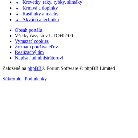
↳ Krevetky, raky, rybky, slimáky
↳ Krmivá a doplnky
↳ Rastlinky a machy
↳ Akváriá a technika
Obsah portálu
Všetky časy sú v
UTC+02:00
Vymazať cookies
Zoznam používateľov
Realizačný tím
Napísať administrátorovi
Založené na
phpBB
® Forum Software © phpBB Limited
Súkromie
|
Podmienky