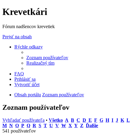
Krevetkári
Fórum nadšencov krevetiek
Prejsť na obsah
Rýchle odkazy
Zoznam používateľov
Realizačný tím
FAQ
Prihlásiť sa
Vytvoriť účet
Obsah portálu
Zoznam používateľov
Zoznam používateľov
Vyhľadať používateľa
•
Všetko
A
B
C
D
E
F
G
H
I
J
K
L
M
N
O
P
Q
R
S
T
U
V
W
X
Y
Z
Ďalšie
541 používateľov