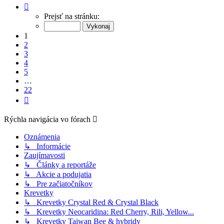
Strana
1
Prejsť na stránku:
z
22
1
2
3
4
5
…
22
Ďalšia
Rýchla navigácia vo fórach
Oznámenia
↳ Informácie
Zaujímavosti
↳ Články a reportáže
↳ Akcie a podujatia
↳ Pre začiatočníkov
Krevetky
↳ Krevetky Crystal Red & Crystal Black
↳ Krevetky Neocaridina: Red Cherry, Rili, Yellow...
↳ Krevetky Taiwan Bee & hybridy