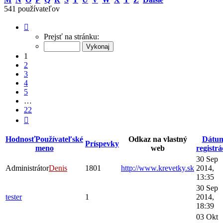
541 používateľov
Strana
1
Prejsť na stránku:
z
22
1
2
3
4
5
…
22
Ďalšia
Hodnosť
Používateľské
Odkaz na vlastný
Dátu
Príspevky
meno
web
registrá
30 Sep
Administrátor
Denis
1801
http://www.krevetky.sk
2014,
13:35
30 Sep
tester
1
2014,
18:39
03 Okt