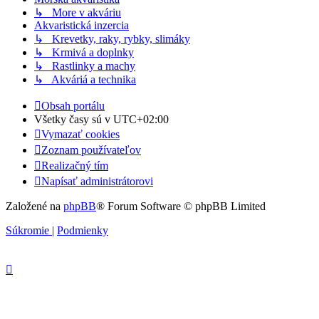
↳ More v akváriu
Akvaristická inzercia
↳ Krevetky, raky, rybky, slimáky
↳ Krmivá a doplnky
↳ Rastlinky a machy
↳ Akváriá a technika
Obsah portálu
Všetky časy sú v
UTC+02:00
Vymazať cookies
Zoznam používateľov
Realizačný tím
Napísať administrátorovi
Založené na
phpBB
® Forum Software © phpBB Limited
Súkromie
|
Podmienky