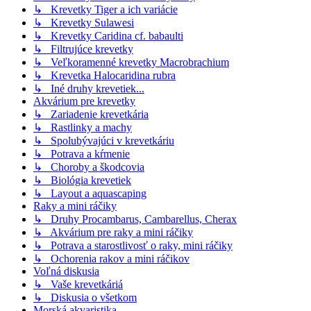
↳ Krevetky Tiger a ich variácie
↳ Krevetky Sulawesi
↳ Krevetky Caridina cf. babaulti
↳ Filtrujúce krevetky
↳ Veľkoramenné krevetky Macrobrachium
↳ Krevetka Halocaridina rubra
↳ Iné druhy krevetiek...
Akvárium pre krevetky
↳ Zariadenie krevetkária
↳ Rastlinky a machy
↳ Spolubývajúci v krevetkáriu
↳ Potrava a kŕmenie
↳ Choroby a škodcovia
↳ Biológia krevetiek
↳ Layout a aquascaping
Raky a mini ráčiky
↳ Druhy Procambarus, Cambarellus, Cherax
↳ Akvárium pre raky a mini ráčiky
↳ Potrava a starostlivosť o raky, mini ráčiky
↳ Ochorenia rakov a mini ráčikov
Voľná diskusia
↳ Vaše krevetkáriá
↳ Diskusia o všetkom
Morská akvaristika