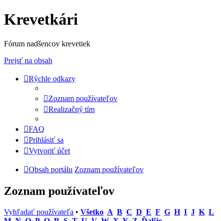
Krevetkári
Fórum nadšencov krevetiek
Prejsť na obsah
Rýchle odkazy
Zoznam používateľov
Realizačný tím
FAQ
Prihlásiť sa
Vytvoriť účet
Obsah portálu
Zoznam používateľov
Zoznam používateľov
Vyhľadať používateľa
•
Všetko
A
B
C
D
E
F
G
H
I
J
K
L
M
N
O
P
Q
R
S
T
U
V
W
X
Y
Z
Ďalšie