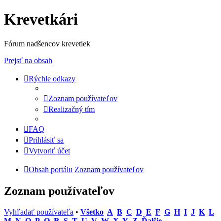
Krevetkári
Fórum nadšencov krevetiek
Prejsť na obsah
Rýchle odkazy
Zoznam používateľov
Realizačný tím
FAQ
Prihlásiť sa
Vytvoriť účet
Obsah portálu
Zoznam používateľov
Zoznam používateľov
Vyhľadať používateľa
•
Všetko
A
B
C
D
E
F
G
H
I
J
K
L
M
N
O
P
Q
R
S
T
U
V
W
X
Y
Z
Ďalšie