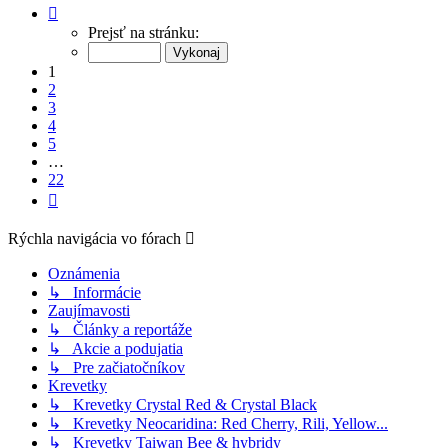
Strana
1
Prejsť na stránku:
z
22
1
2
3
4
5
…
22
Ďalšia
Rýchla navigácia vo fórach
Oznámenia
↳ Informácie
Zaujímavosti
↳ Články a reportáže
↳ Akcie a podujatia
↳ Pre začiatočníkov
Krevetky
↳ Krevetky Crystal Red & Crystal Black
↳ Krevetky Neocaridina: Red Cherry, Rili, Yellow...
↳ Krevetky Taiwan Bee & hybridy