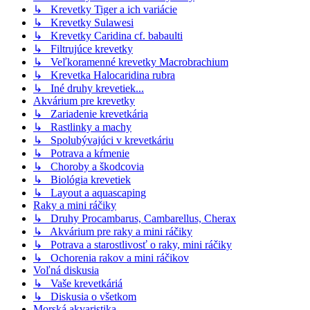
↳ Krevetky Tiger a ich variácie
↳ Krevetky Sulawesi
↳ Krevetky Caridina cf. babaulti
↳ Filtrujúce krevetky
↳ Veľkoramenné krevetky Macrobrachium
↳ Krevetka Halocaridina rubra
↳ Iné druhy krevetiek...
Akvárium pre krevetky
↳ Zariadenie krevetkária
↳ Rastlinky a machy
↳ Spolubývajúci v krevetkáriu
↳ Potrava a kŕmenie
↳ Choroby a škodcovia
↳ Biológia krevetiek
↳ Layout a aquascaping
Raky a mini ráčiky
↳ Druhy Procambarus, Cambarellus, Cherax
↳ Akvárium pre raky a mini ráčiky
↳ Potrava a starostlivosť o raky, mini ráčiky
↳ Ochorenia rakov a mini ráčikov
Voľná diskusia
↳ Vaše krevetkáriá
↳ Diskusia o všetkom
Morská akvaristika