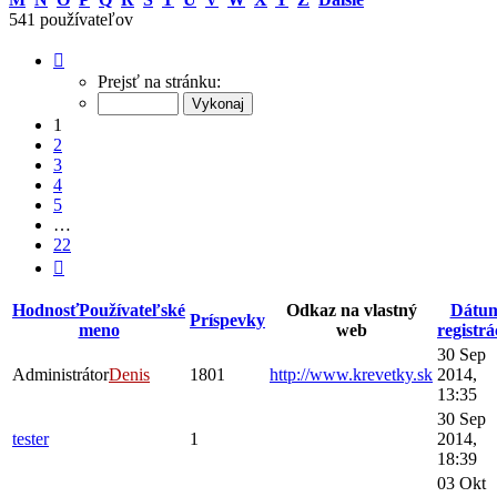
541 používateľov
Strana
1
Prejsť na stránku:
z
22
1
2
3
4
5
…
22
Ďalšia
Hodnosť
Používateľské
Odkaz na vlastný
Dátu
Príspevky
meno
web
registrá
30 Sep
Administrátor
Denis
1801
http://www.krevetky.sk
2014,
13:35
30 Sep
tester
1
2014,
18:39
03 Okt