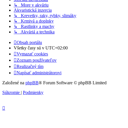
↳ More v akváriu
Akvaristická inzercia
↳ Krevetky, raky, rybky, slimáky
↳ Krmivá a doplnky
↳ Rastlinky a machy
↳ Akváriá a technika
Obsah portálu
Všetky časy sú v
UTC+02:00
Vymazať cookies
Zoznam používateľov
Realizačný tím
Napísať administrátorovi
Založené na
phpBB
® Forum Software © phpBB Limited
Súkromie
|
Podmienky