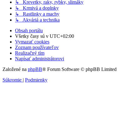
↳ Krevetky, raky, rybky, slimáky
↳ Krmivá a doplnky
↳ Rastlinky a machy
↳ Akváriá a technika
Obsah portálu
Všetky časy sú v
UTC+02:00
Vymazať cookies
Zoznam používateľov
Realizačný tím
Napísať administrátorovi
Založené na
phpBB
® Forum Software © phpBB Limited
Súkromie
|
Podmienky