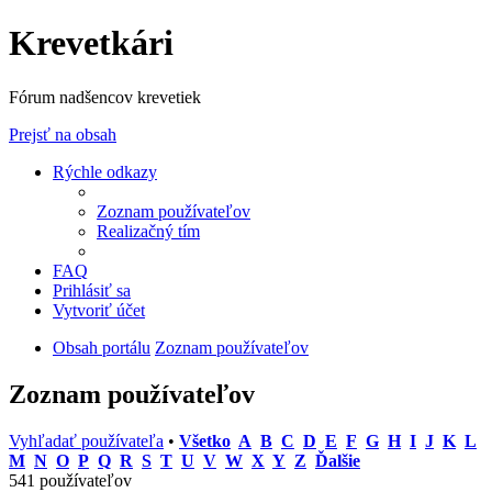
Krevetkári
Fórum nadšencov krevetiek
Prejsť na obsah
Rýchle odkazy
Zoznam používateľov
Realizačný tím
FAQ
Prihlásiť sa
Vytvoriť účet
Obsah portálu
Zoznam používateľov
Zoznam používateľov
Vyhľadať používateľa
•
Všetko
A
B
C
D
E
F
G
H
I
J
K
L
M
N
O
P
Q
R
S
T
U
V
W
X
Y
Z
Ďalšie
541 používateľov