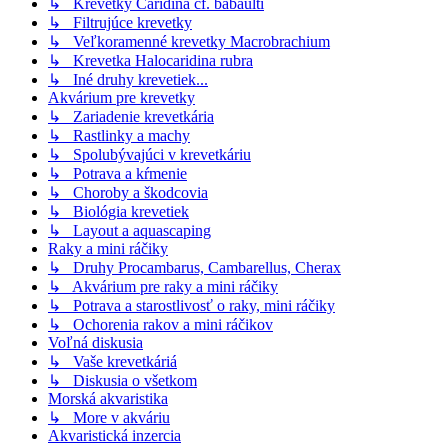
↳ Krevetky Caridina cf. babaulti
↳ Filtrujúce krevetky
↳ Veľkoramenné krevetky Macrobrachium
↳ Krevetka Halocaridina rubra
↳ Iné druhy krevetiek...
Akvárium pre krevetky
↳ Zariadenie krevetkária
↳ Rastlinky a machy
↳ Spolubývajúci v krevetkáriu
↳ Potrava a kŕmenie
↳ Choroby a škodcovia
↳ Biológia krevetiek
↳ Layout a aquascaping
Raky a mini ráčiky
↳ Druhy Procambarus, Cambarellus, Cherax
↳ Akvárium pre raky a mini ráčiky
↳ Potrava a starostlivosť o raky, mini ráčiky
↳ Ochorenia rakov a mini ráčikov
Voľná diskusia
↳ Vaše krevetkáriá
↳ Diskusia o všetkom
Morská akvaristika
↳ More v akváriu
Akvaristická inzercia