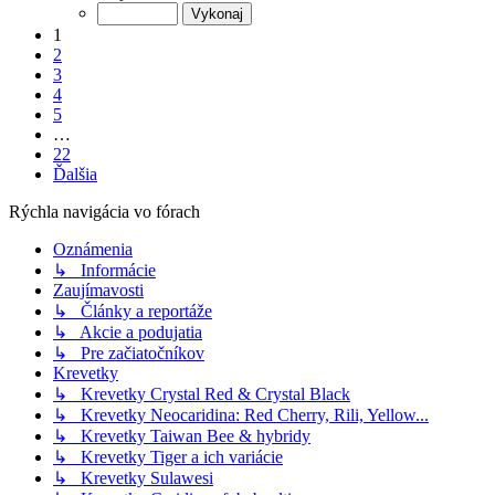
1
2
3
4
5
…
22
Ďalšia
Rýchla navigácia vo fórach
Oznámenia
↳ Informácie
Zaujímavosti
↳ Články a reportáže
↳ Akcie a podujatia
↳ Pre začiatočníkov
Krevetky
↳ Krevetky Crystal Red & Crystal Black
↳ Krevetky Neocaridina: Red Cherry, Rili, Yellow...
↳ Krevetky Taiwan Bee & hybridy
↳ Krevetky Tiger a ich variácie
↳ Krevetky Sulawesi