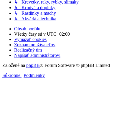
↳ Krevetky, raky, rybky, slimáky
↳ Krmivá a doplnky
↳ Rastlinky a machy
↳ Akváriá a technika
Obsah portálu
Všetky časy sú v
UTC+02:00
Vymazať cookies
Zoznam používateľov
Realizačný tím
Napísať administrátorovi
Založené na
phpBB
® Forum Software © phpBB Limited
Súkromie
|
Podmienky