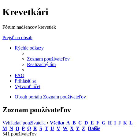
Krevetkári
Fórum nadšencov krevetiek
Prejsť na obsah
Rýchle odkazy
Zoznam používateľov
Realizačný tím
FAQ
Prihlásiť sa
Vytvoriť účet
Obsah portálu
Zoznam používateľov
Zoznam používateľov
Vyhľadať používateľa
•
Všetko
A
B
C
D
E
F
G
H
I
J
K
L
M
N
O
P
Q
R
S
T
U
V
W
X
Y
Z
Ďalšie
541 používateľov