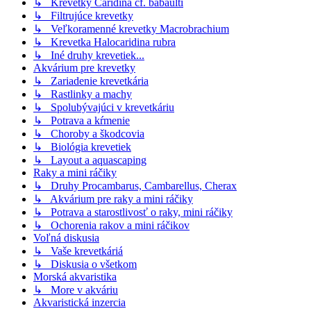
↳ Krevetky Caridina cf. babaulti
↳ Filtrujúce krevetky
↳ Veľkoramenné krevetky Macrobrachium
↳ Krevetka Halocaridina rubra
↳ Iné druhy krevetiek...
Akvárium pre krevetky
↳ Zariadenie krevetkária
↳ Rastlinky a machy
↳ Spolubývajúci v krevetkáriu
↳ Potrava a kŕmenie
↳ Choroby a škodcovia
↳ Biológia krevetiek
↳ Layout a aquascaping
Raky a mini ráčiky
↳ Druhy Procambarus, Cambarellus, Cherax
↳ Akvárium pre raky a mini ráčiky
↳ Potrava a starostlivosť o raky, mini ráčiky
↳ Ochorenia rakov a mini ráčikov
Voľná diskusia
↳ Vaše krevetkáriá
↳ Diskusia o všetkom
Morská akvaristika
↳ More v akváriu
Akvaristická inzercia