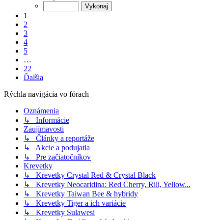
1
2
3
4
5
…
22
Ďalšia
Rýchla navigácia vo fórach
Oznámenia
↳ Informácie
Zaujímavosti
↳ Články a reportáže
↳ Akcie a podujatia
↳ Pre začiatočníkov
Krevetky
↳ Krevetky Crystal Red & Crystal Black
↳ Krevetky Neocaridina: Red Cherry, Rili, Yellow...
↳ Krevetky Taiwan Bee & hybridy
↳ Krevetky Tiger a ich variácie
↳ Krevetky Sulawesi