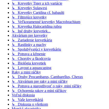
↳ Krevetky Tiger a ich variácie
↳ Krevetky Sulawesi
↳ Krevetky Caridina cf. babaulti
↳ Filtrujúce krevetky
↳ Veľkoramenné krevetky Macrobrachium
↳ Krevetka Halocaridina rubra
↳ Iné druhy krevetiek...
Akvárium pre krevetky
↳ Zariadenie krevetkária
↳ Rastlinky a machy
↳ Spolubývajúci v krevetkáriu
↳ Potrava a kŕmenie
↳ Choroby a škodcovia
↳ Biológia krevetiek
↳ Layout a aquascaping
Raky a mini ráčiky
↳ Druhy Procambarus, Cambarellus, Cherax
↳ Akvárium pre raky a mini ráčiky
↳ Potrava a starostlivosť o raky, mini ráčiky
↳ Ochorenia rakov a mini ráčikov
Voľná diskusia
↳ Vaše krevetkáriá
↳ Diskusia o všetkom
Morská akvaristika