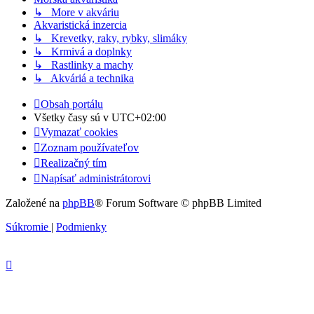
↳ More v akváriu
Akvaristická inzercia
↳ Krevetky, raky, rybky, slimáky
↳ Krmivá a doplnky
↳ Rastlinky a machy
↳ Akváriá a technika
Obsah portálu
Všetky časy sú v
UTC+02:00
Vymazať cookies
Zoznam používateľov
Realizačný tím
Napísať administrátorovi
Založené na
phpBB
® Forum Software © phpBB Limited
Súkromie
|
Podmienky