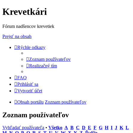
Krevetkári
Fórum nadšencov krevetiek
Prejsť na obsah
Rýchle odkazy
Zoznam používateľov
Realizačný tím
FAQ
Prihlásiť sa
Vytvoriť účet
Obsah portálu
Zoznam používateľov
Zoznam používateľov
Vyhľadať používateľa
•
Všetko
A
B
C
D
E
F
G
H
I
J
K
L
M
N
O
P
Q
R
S
T
U
V
W
X
Y
Z
Ďalšie