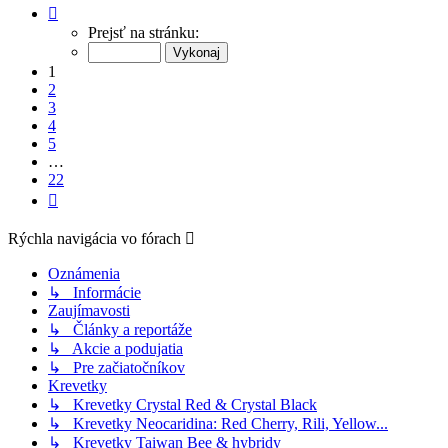
Strana
1
Prejsť na stránku:
z
22
1
2
3
4
5
…
22
Ďalšia
Rýchla navigácia vo fórach
Oznámenia
↳ Informácie
Zaujímavosti
↳ Články a reportáže
↳ Akcie a podujatia
↳ Pre začiatočníkov
Krevetky
↳ Krevetky Crystal Red & Crystal Black
↳ Krevetky Neocaridina: Red Cherry, Rili, Yellow...
↳ Krevetky Taiwan Bee & hybridy