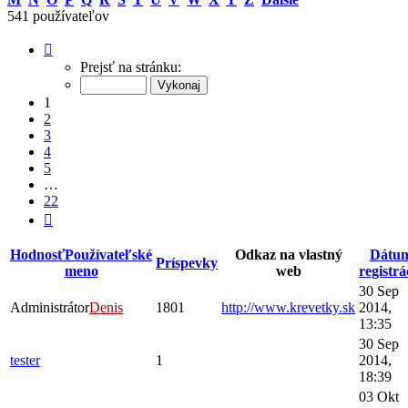
541 používateľov
Strana
1
Prejsť na stránku:
z
22
1
2
3
4
5
…
22
Ďalšia
Hodnosť
Používateľské
Odkaz na vlastný
Dátu
Príspevky
meno
web
registrá
30 Sep
Administrátor
Denis
1801
http://www.krevetky.sk
2014,
13:35
30 Sep
tester
1
2014,
18:39
03 Okt