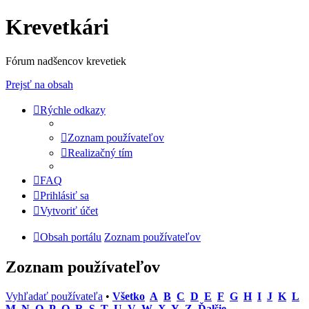
Krevetkári
Fórum nadšencov krevetiek
Prejsť na obsah
Rýchle odkazy
Zoznam používateľov
Realizačný tím
FAQ
Prihlásiť sa
Vytvoriť účet
Obsah portálu
Zoznam používateľov
Zoznam používateľov
Vyhľadať používateľa
•
Všetko
A
B
C
D
E
F
G
H
I
J
K
L
M
N
O
P
Q
R
S
T
U
V
W
X
Y
Z
Ďalšie