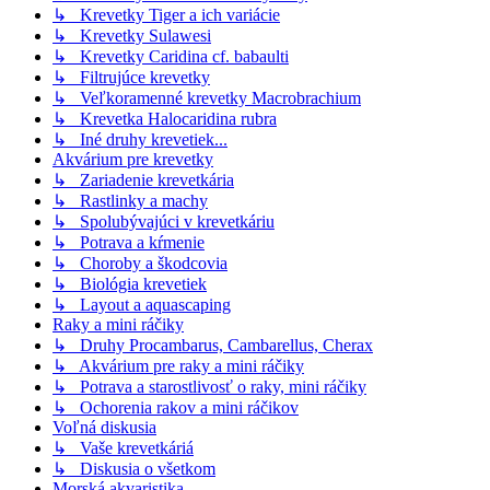
↳ Krevetky Tiger a ich variácie
↳ Krevetky Sulawesi
↳ Krevetky Caridina cf. babaulti
↳ Filtrujúce krevetky
↳ Veľkoramenné krevetky Macrobrachium
↳ Krevetka Halocaridina rubra
↳ Iné druhy krevetiek...
Akvárium pre krevetky
↳ Zariadenie krevetkária
↳ Rastlinky a machy
↳ Spolubývajúci v krevetkáriu
↳ Potrava a kŕmenie
↳ Choroby a škodcovia
↳ Biológia krevetiek
↳ Layout a aquascaping
Raky a mini ráčiky
↳ Druhy Procambarus, Cambarellus, Cherax
↳ Akvárium pre raky a mini ráčiky
↳ Potrava a starostlivosť o raky, mini ráčiky
↳ Ochorenia rakov a mini ráčikov
Voľná diskusia
↳ Vaše krevetkáriá
↳ Diskusia o všetkom
Morská akvaristika