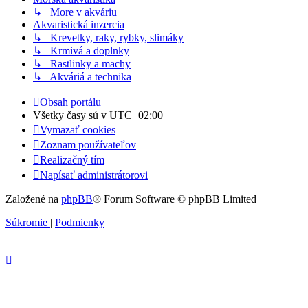
↳ More v akváriu
Akvaristická inzercia
↳ Krevetky, raky, rybky, slimáky
↳ Krmivá a doplnky
↳ Rastlinky a machy
↳ Akváriá a technika
Obsah portálu
Všetky časy sú v
UTC+02:00
Vymazať cookies
Zoznam používateľov
Realizačný tím
Napísať administrátorovi
Založené na
phpBB
® Forum Software © phpBB Limited
Súkromie
|
Podmienky