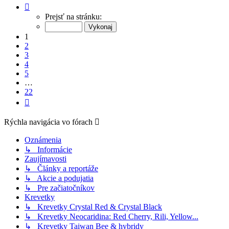
Strana
1
Prejsť na stránku:
z
22
1
2
3
4
5
…
22
Ďalšia
Rýchla navigácia vo fórach
Oznámenia
↳ Informácie
Zaujímavosti
↳ Články a reportáže
↳ Akcie a podujatia
↳ Pre začiatočníkov
Krevetky
↳ Krevetky Crystal Red & Crystal Black
↳ Krevetky Neocaridina: Red Cherry, Rili, Yellow...
↳ Krevetky Taiwan Bee & hybridy