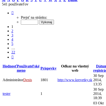
541 používateľov
Strana
1
Prejsť na stránku:
z
22
1
2
3
4
5
…
22
Ďalšia
Hodnosť
Používateľské
Odkaz na vlastný
Dátu
Príspevky
meno
web
registrá
30 Sep
Administrátor
Denis
1801
http://www.krevetky.sk
2014,
13:35
30 Sep
tester
1
2014,
18:39
03 Okt