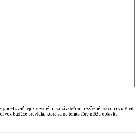
ôže prideľovať registrovaným používateľom rozšírené právomoci. Pred
kékoľvek budúce pravidlá, ktoré sa na tomto fóre môžu objaviť.