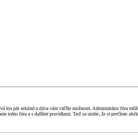
a trvá len pár sekúnd a dáva vám väčšie možnosti. Administrátor fóra m
nie tohto fóra a s dalšími pravidlami. Tiež sa uistite, že si prečítate a