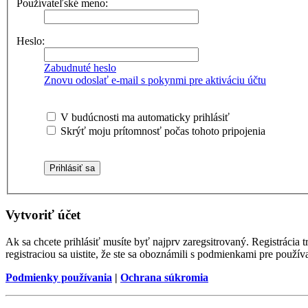
Používateľské meno:
Heslo:
Zabudnuté heslo
Znovu odoslať e-mail s pokynmi pre aktiváciu účtu
V budúcnosti ma automaticky prihlásiť
Skrýť moju prítomnosť počas tohoto pripojenia
Vytvoriť účet
Ak sa chcete prihlásiť musíte byť najprv zaregsitrovaný. Registráci
registraciou sa uistite, že ste sa oboznámili s podmienkami pre používa
Podmienky používania
|
Ochrana súkromia