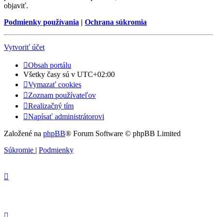
objaviť.
Podmienky používania
|
Ochrana súkromia
Vytvoriť účet
Obsah portálu
Všetky časy sú v
UTC+02:00
Vymazať cookies
Zoznam používateľov
Realizačný tím
Napísať administrátorovi
Založené na
phpBB
® Forum Software © phpBB Limited
Súkromie
|
Podmienky