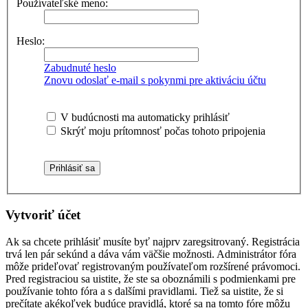
Používateľské meno:
Heslo:
Zabudnuté heslo
Znovu odoslať e-mail s pokynmi pre aktiváciu účtu
V budúcnosti ma automaticky prihlásiť
Skrýť moju prítomnosť počas tohoto pripojenia
Vytvoriť účet
Ak sa chcete prihlásiť musíte byť najprv zaregsitrovaný. Registrácia
trvá len pár sekúnd a dáva vám väčšie možnosti. Administrátor fóra
môže prideľovať registrovaným používateľom rozšírené právomoci.
Pred registraciou sa uistite, že ste sa oboznámili s podmienkami pre
používanie tohto fóra a s dalšími pravidlami. Tiež sa uistite, že si
prečítate akékoľvek budúce pravidlá, ktoré sa na tomto fóre môžu