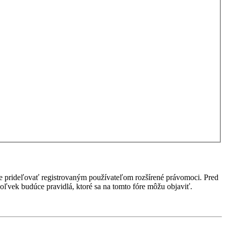
ôže prideľovať registrovaným používateľom rozšírené právomoci. Pred
kékoľvek budúce pravidlá, ktoré sa na tomto fóre môžu objaviť.