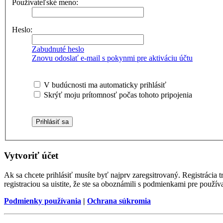
Používateľské meno:
Heslo:
Zabudnuté heslo
Znovu odoslať e-mail s pokynmi pre aktiváciu účtu
V budúcnosti ma automaticky prihlásiť
Skrýť moju prítomnosť počas tohoto pripojenia
Vytvoriť účet
Ak sa chcete prihlásiť musíte byť najprv zaregsitrovaný. Registráci
registraciou sa uistite, že ste sa oboznámili s podmienkami pre používa
Podmienky používania
|
Ochrana súkromia