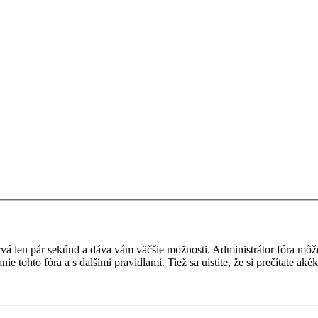
a trvá len pár sekúnd a dáva vám väčšie možnosti. Administrátor fóra m
nie tohto fóra a s dalšími pravidlami. Tiež sa uistite, že si prečítate a