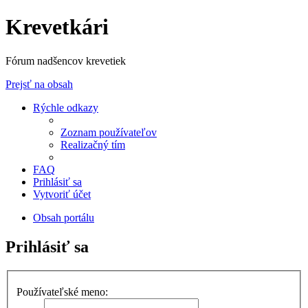
Krevetkári
Fórum nadšencov krevetiek
Prejsť na obsah
Rýchle odkazy
Zoznam používateľov
Realizačný tím
FAQ
Prihlásiť sa
Vytvoriť účet
Obsah portálu
Prihlásiť sa
Používateľské meno: