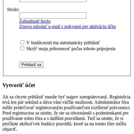
Heslo:
Zabudnuté heslo
Znovu odoslať e-mail s pokynmi pre aktiváciu účtu
V budúcnosti ma automaticky prihlásiť
Skrýť moju prítomnosť počas tohoto pripojenia
Vytvoriť účet
Ak sa chcete prihlásiť musíte byť najprv zaregsitrovaný. Registrácia
trvá len pár sekúnd a dáva vám väčšie možnosti. Administrátor fóra
môže prideľovať registrovaným používateľom rozšírené právomoci.
Pred registraciou sa uistite, že ste sa oboznámili s podmienkami pre
používanie tohto fóra a s dalšími pravidlami. Tiež sa uistite, že si
prečítate akékoľvek budúce pravidlá, ktoré sa na tomto fóre môžu
objaviť.