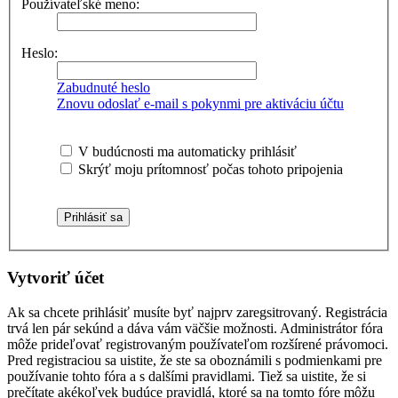
Používateľské meno:
Heslo:
Zabudnuté heslo
Znovu odoslať e-mail s pokynmi pre aktiváciu účtu
V budúcnosti ma automaticky prihlásiť
Skrýť moju prítomnosť počas tohoto pripojenia
Vytvoriť účet
Ak sa chcete prihlásiť musíte byť najprv zaregsitrovaný. Registrácia
trvá len pár sekúnd a dáva vám väčšie možnosti. Administrátor fóra
môže prideľovať registrovaným používateľom rozšírené právomoci.
Pred registraciou sa uistite, že ste sa oboznámili s podmienkami pre
používanie tohto fóra a s dalšími pravidlami. Tiež sa uistite, že si
prečítate akékoľvek budúce pravidlá, ktoré sa na tomto fóre môžu