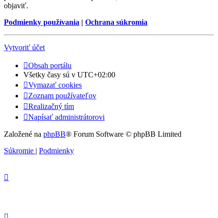
objaviť.
Podmienky používania
|
Ochrana súkromia
Vytvoriť účet
Obsah portálu
Všetky časy sú v
UTC+02:00
Vymazať cookies
Zoznam používateľov
Realizačný tím
Napísať administrátorovi
Založené na
phpBB
® Forum Software © phpBB Limited
Súkromie
|
Podmienky