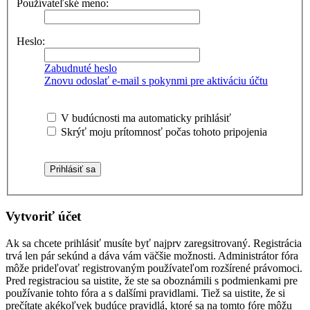
Používateľské meno:
Heslo:
Zabudnuté heslo
Znovu odoslať e-mail s pokynmi pre aktiváciu účtu
V budúcnosti ma automaticky prihlásiť
Skrýť moju prítomnosť počas tohoto pripojenia
Vytvoriť účet
Ak sa chcete prihlásiť musíte byť najprv zaregsitrovaný. Registrácia
trvá len pár sekúnd a dáva vám väčšie možnosti. Administrátor fóra
môže prideľovať registrovaným používateľom rozšírené právomoci.
Pred registraciou sa uistite, že ste sa oboznámili s podmienkami pre
používanie tohto fóra a s dalšími pravidlami. Tiež sa uistite, že si
prečítate akékoľvek budúce pravidlá, ktoré sa na tomto fóre môžu