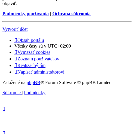
objaviť.
Podmienky používania
|
Ochrana súkromia
Vytvoriť účet
Obsah portálu
Všetky časy sú v
UTC+02:00
Vymazať cookies
Zoznam používateľov
Realizačný tím
Napísať administrátorovi
Založené na
phpBB
® Forum Software © phpBB Limited
Súkromie
|
Podmienky