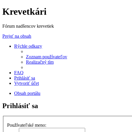
Krevetkári
Fórum nadšencov krevetiek
Prejsť na obsah
Rýchle odkazy
Zoznam používateľov
Realizačný tím
FAQ
Prihlásiť sa
Vytvoriť účet
Obsah portálu
Prihlásiť sa
Používateľské meno: