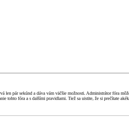
a trvá len pár sekúnd a dáva vám väčšie možnosti. Administrátor fóra m
nie tohto fóra a s dalšími pravidlami. Tiež sa uistite, že si prečítate a