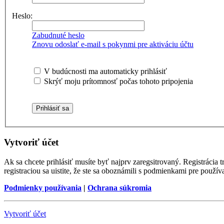
Heslo:
Zabudnuté heslo
Znovu odoslať e-mail s pokynmi pre aktiváciu účtu
V budúcnosti ma automaticky prihlásiť
Skrýť moju prítomnosť počas tohoto pripojenia
Vytvoriť účet
Ak sa chcete prihlásiť musíte byť najprv zaregsitrovaný. Registráci
registraciou sa uistite, že ste sa oboznámili s podmienkami pre používa
Podmienky používania
|
Ochrana súkromia
Vytvoriť účet