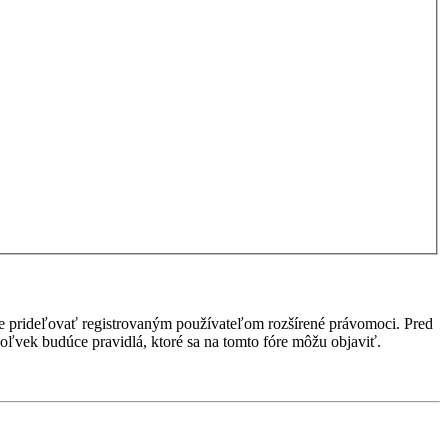
ôže prideľovať registrovaným používateľom rozšírené právomoci. Pred
kékoľvek budúce pravidlá, ktoré sa na tomto fóre môžu objaviť.