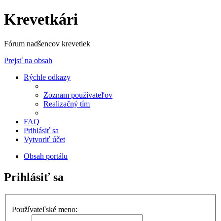
Krevetkári
Fórum nadšencov krevetiek
Prejsť na obsah
Rýchle odkazy
Zoznam používateľov
Realizačný tím
FAQ
Prihlásiť sa
Vytvoriť účet
Obsah portálu
Prihlásiť sa
Používateľské meno: