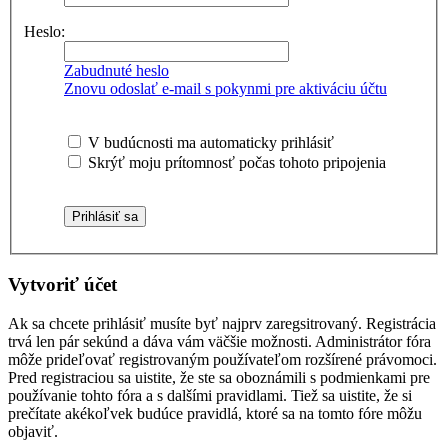
Heslo:
Zabudnuté heslo
Znovu odoslať e-mail s pokynmi pre aktiváciu účtu
V budúcnosti ma automaticky prihlásiť
Skrýť moju prítomnosť počas tohoto pripojenia
Vytvoriť účet
Ak sa chcete prihlásiť musíte byť najprv zaregsitrovaný. Registrácia
trvá len pár sekúnd a dáva vám väčšie možnosti. Administrátor fóra
môže prideľovať registrovaným používateľom rozšírené právomoci.
Pred registraciou sa uistite, že ste sa oboznámili s podmienkami pre
používanie tohto fóra a s dalšími pravidlami. Tiež sa uistite, že si
prečítate akékoľvek budúce pravidlá, ktoré sa na tomto fóre môžu
objaviť.