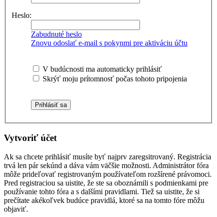
Heslo:
Zabudnuté heslo
Znovu odoslať e-mail s pokynmi pre aktiváciu účtu
V budúcnosti ma automaticky prihlásiť
Skrýť moju prítomnosť počas tohoto pripojenia
Vytvoriť účet
Ak sa chcete prihlásiť musíte byť najprv zaregsitrovaný. Registrácia
trvá len pár sekúnd a dáva vám väčšie možnosti. Administrátor fóra
môže prideľovať registrovaným používateľom rozšírené právomoci.
Pred registraciou sa uistite, že ste sa oboznámili s podmienkami pre
používanie tohto fóra a s dalšími pravidlami. Tiež sa uistite, že si
prečítate akékoľvek budúce pravidlá, ktoré sa na tomto fóre môžu
objaviť.