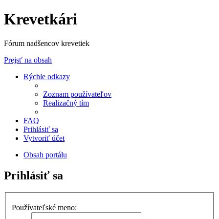
Krevetkári
Fórum nadšencov krevetiek
Prejsť na obsah
Rýchle odkazy
Zoznam používateľov
Realizačný tím
FAQ
Prihlásiť sa
Vytvoriť účet
Obsah portálu
Prihlásiť sa
Používateľské meno: