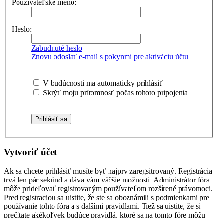
Používateľské meno:
Heslo:
Zabudnuté heslo
Znovu odoslať e-mail s pokynmi pre aktiváciu účtu
V budúcnosti ma automaticky prihlásiť
Skrýť moju prítomnosť počas tohoto pripojenia
Vytvoriť účet
Ak sa chcete prihlásiť musíte byť najprv zaregsitrovaný. Registrácia
trvá len pár sekúnd a dáva vám väčšie možnosti. Administrátor fóra
môže prideľovať registrovaným používateľom rozšírené právomoci.
Pred registraciou sa uistite, že ste sa oboznámili s podmienkami pre
používanie tohto fóra a s dalšími pravidlami. Tiež sa uistite, že si
prečítate akékoľvek budúce pravidlá, ktoré sa na tomto fóre môžu