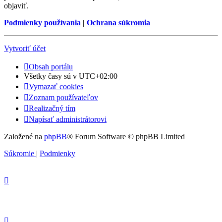
objaviť.
Podmienky používania
|
Ochrana súkromia
Vytvoriť účet
Obsah portálu
Všetky časy sú v
UTC+02:00
Vymazať cookies
Zoznam používateľov
Realizačný tím
Napísať administrátorovi
Založené na
phpBB
® Forum Software © phpBB Limited
Súkromie
|
Podmienky