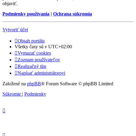
objaviť.
Podmienky používania
|
Ochrana súkromia
Vytvoriť účet
Obsah portálu
Všetky časy sú v
UTC+02:00
Vymazať cookies
Zoznam používateľov
Realizačný tím
Napísať administrátorovi
Založené na
phpBB
® Forum Software © phpBB Limited
Súkromie
|
Podmienky