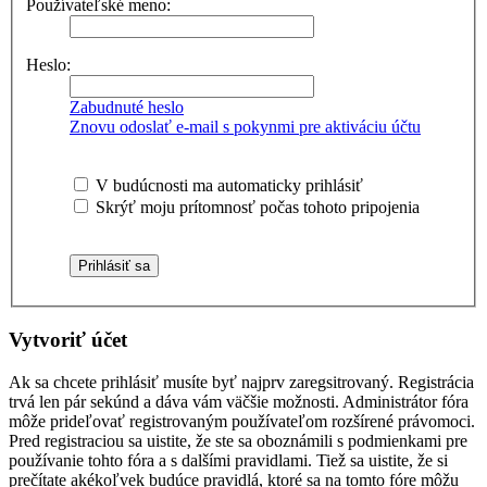
Používateľské meno:
Heslo:
Zabudnuté heslo
Znovu odoslať e-mail s pokynmi pre aktiváciu účtu
V budúcnosti ma automaticky prihlásiť
Skrýť moju prítomnosť počas tohoto pripojenia
Vytvoriť účet
Ak sa chcete prihlásiť musíte byť najprv zaregsitrovaný. Registrácia
trvá len pár sekúnd a dáva vám väčšie možnosti. Administrátor fóra
môže prideľovať registrovaným používateľom rozšírené právomoci.
Pred registraciou sa uistite, že ste sa oboznámili s podmienkami pre
používanie tohto fóra a s dalšími pravidlami. Tiež sa uistite, že si
prečítate akékoľvek budúce pravidlá, ktoré sa na tomto fóre môžu