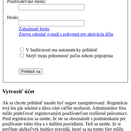
Používateľské meno:
Heslo:
Zabudnuté heslo
Znovu odoslať e-mail s pokynmi pre aktiváciu účtu
V budúcnosti ma automaticky prihlásiť
Skrýť moju prítomnosť počas tohoto pripojenia
Vytvoriť účet
Ak sa chcete prihlásiť musíte byť najprv zaregsitrovaný. Registrácia
trvá len pár sekúnd a dáva vám väčšie možnosti. Administrátor fóra
môže prideľovať registrovaným používateľom rozšírené právomoci.
Pred registraciou sa uistite, že ste sa oboznámili s podmienkami pre
používanie tohto fóra a s dalšími pravidlami. Tiež sa uistite, že si
prečítate akékoľvek budúce pravidlá, ktoré sa na tomto fóre môžu