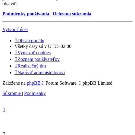
objaviť.
Podmienky používania
|
Ochrana súkromia
Vytvoriť účet
Obsah portálu
Všetky časy sú v
UTC+02:00
Vymazať cookies
Zoznam používateľov
Realizačný tím
Napísať administrátorovi
Založené na
phpBB
® Forum Software © phpBB Limited
Súkromie
|
Podmienky