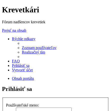
Krevetkári
Fórum nadšencov krevetiek
Prejsť na obsah
Rýchle odkazy
Zoznam používateľov
Realizačný tím
FAQ
Prihlásiť sa
Vytvoriť účet
Obsah portálu
Prihlásiť sa
Používateľské meno: