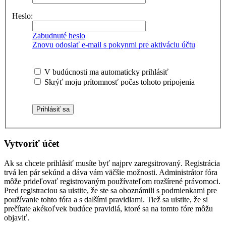
Heslo:
Zabudnuté heslo
Znovu odoslať e-mail s pokynmi pre aktiváciu účtu
V budúcnosti ma automaticky prihlásiť
Skrýť moju prítomnosť počas tohoto pripojenia
Vytvoriť účet
Ak sa chcete prihlásiť musíte byť najprv zaregsitrovaný. Registrácia
trvá len pár sekúnd a dáva vám väčšie možnosti. Administrátor fóra
môže prideľovať registrovaným používateľom rozšírené právomoci.
Pred registraciou sa uistite, že ste sa oboznámili s podmienkami pre
používanie tohto fóra a s dalšími pravidlami. Tiež sa uistite, že si
prečítate akékoľvek budúce pravidlá, ktoré sa na tomto fóre môžu
objaviť.