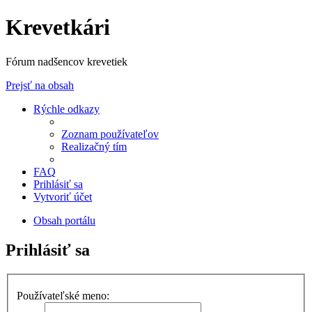
Krevetkári
Fórum nadšencov krevetiek
Prejsť na obsah
Rýchle odkazy
Zoznam používateľov
Realizačný tím
FAQ
Prihlásiť sa
Vytvoriť účet
Obsah portálu
Prihlásiť sa
Používateľské meno: