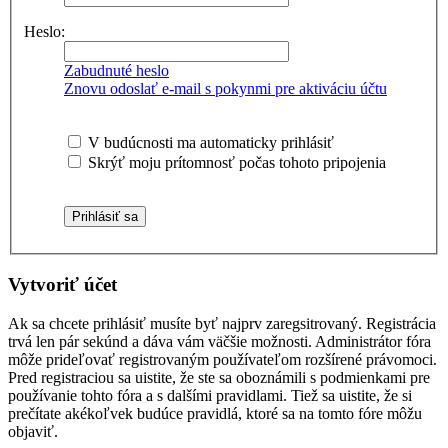
Heslo:
Zabudnuté heslo
Znovu odoslať e-mail s pokynmi pre aktiváciu účtu
V budúcnosti ma automaticky prihlásiť
Skrýť moju prítomnosť počas tohoto pripojenia
Vytvoriť účet
Ak sa chcete prihlásiť musíte byť najprv zaregsitrovaný. Registrácia
trvá len pár sekúnd a dáva vám väčšie možnosti. Administrátor fóra
môže prideľovať registrovaným používateľom rozšírené právomoci.
Pred registraciou sa uistite, že ste sa oboznámili s podmienkami pre
používanie tohto fóra a s dalšími pravidlami. Tiež sa uistite, že si
prečítate akékoľvek budúce pravidlá, ktoré sa na tomto fóre môžu
objaviť.