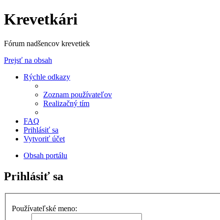
Krevetkári
Fórum nadšencov krevetiek
Prejsť na obsah
Rýchle odkazy
Zoznam používateľov
Realizačný tím
FAQ
Prihlásiť sa
Vytvoriť účet
Obsah portálu
Prihlásiť sa
Používateľské meno: