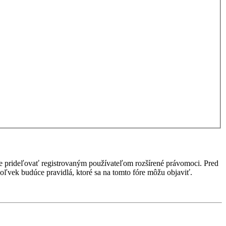
ôže prideľovať registrovaným používateľom rozšírené právomoci. Pred
kékoľvek budúce pravidlá, ktoré sa na tomto fóre môžu objaviť.