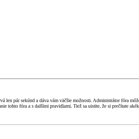
a trvá len pár sekúnd a dáva vám väčšie možnosti. Administrátor fóra m
nie tohto fóra a s dalšími pravidlami. Tiež sa uistite, že si prečítate a