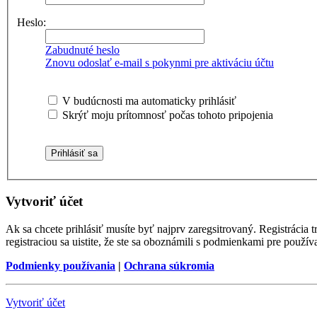
Heslo:
Zabudnuté heslo
Znovu odoslať e-mail s pokynmi pre aktiváciu účtu
V budúcnosti ma automaticky prihlásiť
Skrýť moju prítomnosť počas tohoto pripojenia
Vytvoriť účet
Ak sa chcete prihlásiť musíte byť najprv zaregsitrovaný. Registráci
registraciou sa uistite, že ste sa oboznámili s podmienkami pre používa
Podmienky používania
|
Ochrana súkromia
Vytvoriť účet