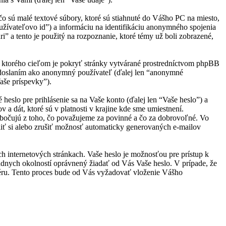
o sú malé textové súbory, ktoré sú stiahnuté do Vášho PC na miesto,
oužívateľovo id”) a informáciu na identifikáciu anonymného spojenia
i” a tento je použitý na rozpoznanie, ktoré témy už boli zobrazené,
, ktorého cieľom je pokryť stránky vytvárané prostredníctvom phpBB
 odoslaním ako anonymný používateľ (ďalej len “anonymné
Vaše príspevky”).
slo pre prihlásenie sa na Vaše konto (ďalej len “Vaše heslo”) a
a dát, ktoré sú v platnosti v krajine kde sme umiestnení.
bočujú z toho, čo považujeme za povinné a čo za dobrovoľné. Vo
iť si alebo zrušiť možnosť automaticky generovaných e-mailov
ch internetových stránkach. Vaše heslo je možnosťou pre prístup k
iadnych okolností oprávnený žiadať od Vás Vaše heslo. V prípade, že
véru. Tento proces bude od Vás vyžadovať vloženie Vášho