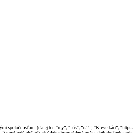
mi spoločnosťami (ďalej len “my”, “nás”, “náš”, “Krevetkári”, “https:
používajú akékoľvek údaje zhromaždené počas akéhokoľvek spojenia