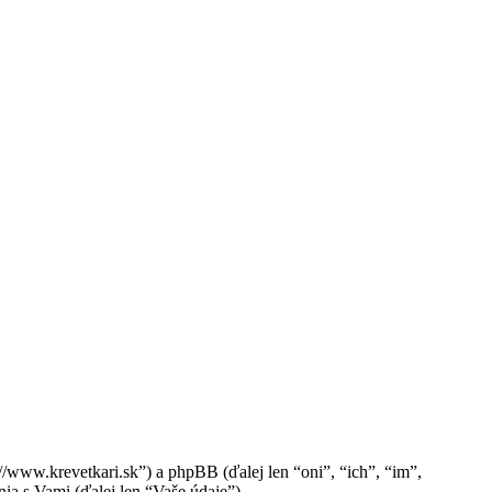
//www.krevetkari.sk”) a phpBB (ďalej len “oni”, “ich”, “im”,
 s Vami (ďalej len “Vaše údaje”).