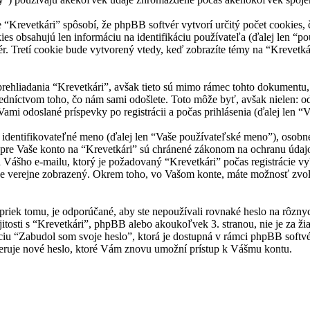
Krevetkári” spôsobí, že phpBB softvér vytvorí určitý počet cookies, č
es obsahujú len informáciu na identifikáciu používateľa (ďalej len “p
r. Tretí cookie bude vytvorený vtedy, keď zobrazíte témy na “Krevetkár
rehliadania “Krevetkári”, avšak tieto sú mimo rámec tohto dokumentu
redníctvom toho, čo nám sami odošlete. Toto môže byť, avšak nielen:
Vami odoslané príspevky po registrácii a počas prihlásenia (ďalej len “
ntifikovateľné meno (ďalej len “Vaše používateľské meno”), osobné he
 pre Vaše konto na “Krevetkári” sú chránené zákonom na ochranu údajov 
ášho e-mailu, ktorý je požadovaný “Krevetkári” počas registrácie vy
de verejne zobrazený. Okrem toho, vo Vašom konte, máte možnosť zvol
priek tomu, je odporúčané, aby ste nepoužívali rovnaké heslo na rôzny
jitosti s “Krevetkári”, phpBB alebo akoukoľvek 3. stranou, nie je za ž
ciu “Zabudol som svoje heslo”, ktorá je dostupná v rámci phpBB soft
ruje nové heslo, ktoré Vám znovu umožní prístup k Vášmu kontu.