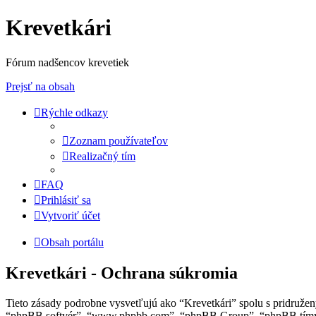
Krevetkári
Fórum nadšencov krevetiek
Prejsť na obsah
Rýchle odkazy
Zoznam používateľov
Realizačný tím
FAQ
Prihlásiť sa
Vytvoriť účet
Obsah portálu
Krevetkári - Ochrana súkromia
Tieto zásady podrobne vysvetľujú ako “Krevetkári” spolu s pridružený
“phpBB softvér”, “www.phpbb.com”, “phpBB Group”, “phpBB tímy”) 