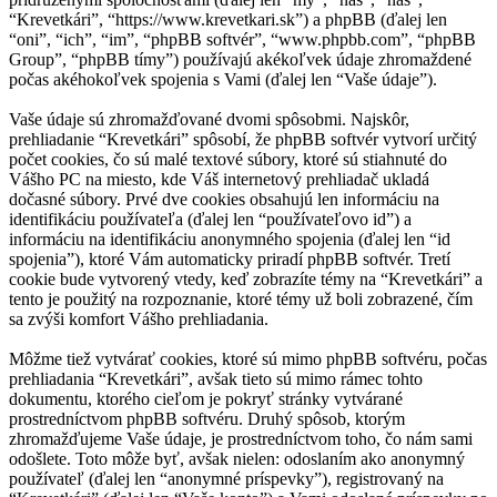
“Krevetkári”, “https://www.krevetkari.sk”) a phpBB (ďalej len
“oni”, “ich”, “im”, “phpBB softvér”, “www.phpbb.com”, “phpBB
Group”, “phpBB tímy”) používajú akékoľvek údaje zhromaždené
počas akéhokoľvek spojenia s Vami (ďalej len “Vaše údaje”).
Vaše údaje sú zhromažďované dvomi spôsobmi. Najskôr,
prehliadanie “Krevetkári” spôsobí, že phpBB softvér vytvorí určitý
počet cookies, čo sú malé textové súbory, ktoré sú stiahnuté do
Vášho PC na miesto, kde Váš internetový prehliadač ukladá
dočasné súbory. Prvé dve cookies obsahujú len informáciu na
identifikáciu používateľa (ďalej len “používateľovo id”) a
informáciu na identifikáciu anonymného spojenia (ďalej len “id
spojenia”), ktoré Vám automaticky priradí phpBB softvér. Tretí
cookie bude vytvorený vtedy, keď zobrazíte témy na “Krevetkári” a
tento je použitý na rozpoznanie, ktoré témy už boli zobrazené, čím
sa zvýši komfort Vášho prehliadania.
Môžme tiež vytvárať cookies, ktoré sú mimo phpBB softvéru, počas
prehliadania “Krevetkári”, avšak tieto sú mimo rámec tohto
dokumentu, ktorého cieľom je pokryť stránky vytvárané
prostredníctvom phpBB softvéru. Druhý spôsob, ktorým
zhromažďujeme Vaše údaje, je prostredníctvom toho, čo nám sami
odošlete. Toto môže byť, avšak nielen: odoslaním ako anonymný
používateľ (ďalej len “anonymné príspevky”), registrovaný na