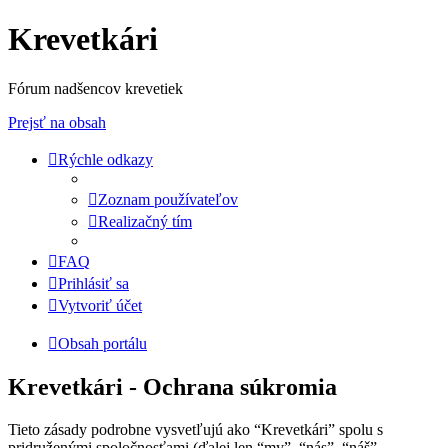
Krevetkári
Fórum nadšencov krevetiek
Prejsť na obsah
Rýchle odkazy
Zoznam používateľov
Realizačný tím
FAQ
Prihlásiť sa
Vytvoriť účet
Obsah portálu
Krevetkári - Ochrana súkromia
Tieto zásady podrobne vysvetľujú ako “Krevetkári” spolu s
pridruženými spoločnosťami (ďalej len “my”, “nás”, “náš”,