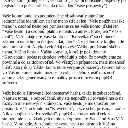
“Krevetkári” (ďalej len “Vaše konto”) a Vami odoslané príspevky po
registrácii a počas prihlásenia (ďalej len “Vaše príspevky”).
Vaše konto bude bezpodmienečne obsahovať minimálne
jednoznačne identifikovateľné meno (ďalej len “Vaše používateľské
meno”), osobné heslo pre prihlásenie sa na Vaše konto (ďalej len
“Vaše heslo”) a osobnú, platnú e-mailovú adresu (ďalej len “Váš e-
mail”). Vaše údaje pre Vaše konto na “Krevetkári” sú chránené
zákonom na ochranu údajov a dát, ktoré sú v platnosti v krajine kde
sme umiestnení. Akýkoľvek údaj navyše Vášho používateľského
mena, Vášho hesla a Vášho e-mailu, ktorý je požadovaný
“Krevetkári” počas registrácie vybočujú z toho, čo považujeme za
povinné a čo za dobrovoľné. Vo všetkých prípadoch, máte možnosť
určiť, ktorý údaj Vášho konta bude verejne zobrazený. Okrem toho,
vo Vašom konte, máte možnosť zvoliť si alebo zrušiť možnosť
automaticky generovaných e-mailov prostredníctvom phpBB
softvéru.
Vaše heslo je šifrované (jednosmerný hash), takže je zabezpečené.
Napriek tomu, je odporúčané, aby ste nepoužívali rovnaké heslo na
rôznych internetových stránkach. Vaše heslo je možnosťou pre
prístup k Vášmu kontu na “Krevetkári”, takže si ho, prosím, chráňte.
Nik v spojitosti s “Krevetkári”, phpBB alebo akoukoľvek 3.
stranou, nie je za žiadnych okolností oprávnený žiadať od Vás Vaše
heslo. V prípade, že zabudnete svoje heslo na prístup k Vášmu