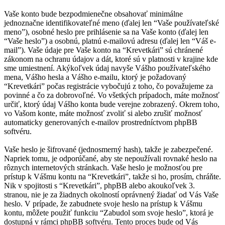
Vaše konto bude bezpodmienečne obsahovať minimálne
jednoznačne identifikovateľné meno (ďalej len “Vaše používateľské
meno”), osobné heslo pre prihlásenie sa na Vaše konto (ďalej len
“Vaše heslo”) a osobnú, platnú e-mailovú adresu (ďalej len “Váš e-
mail”). Vaše údaje pre Vaše konto na “Krevetkári” sú chránené
zákonom na ochranu údajov a dát, ktoré sú v platnosti v krajine kde
sme umiestnení. Akýkoľvek údaj navyše Vášho používateľského
mena, Vášho hesla a Vášho e-mailu, ktorý je požadovaný
“Krevetkári” počas registrácie vybočujú z toho, čo považujeme za
povinné a čo za dobrovoľné. Vo všetkých prípadoch, máte možnosť
určiť, ktorý údaj Vášho konta bude verejne zobrazený. Okrem toho,
vo Vašom konte, máte možnosť zvoliť si alebo zrušiť možnosť
automaticky generovaných e-mailov prostredníctvom phpBB
softvéru.
Vaše heslo je šifrované (jednosmerný hash), takže je zabezpečené.
Napriek tomu, je odporúčané, aby ste nepoužívali rovnaké heslo na
rôznych internetových stránkach. Vaše heslo je možnosťou pre
prístup k Vášmu kontu na “Krevetkári”, takže si ho, prosím, chráňte.
Nik v spojitosti s “Krevetkári”, phpBB alebo akoukoľvek 3.
stranou, nie je za žiadnych okolností oprávnený žiadať od Vás Vaše
heslo. V prípade, že zabudnete svoje heslo na prístup k Vášmu
kontu, môžete použiť funkciu “Zabudol som svoje heslo”, ktorá je
dostupná v rámci phpBB softvéru. Tento proces bude od Vás