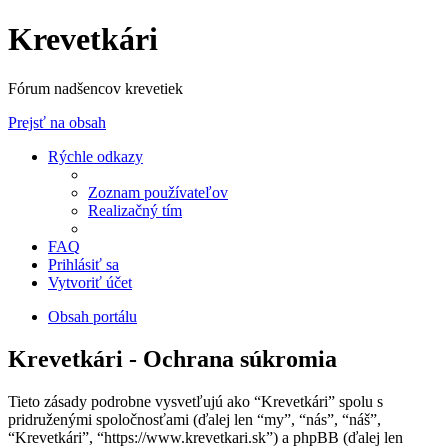
Krevetkári
Fórum nadšencov krevetiek
Prejsť na obsah
Rýchle odkazy
Zoznam používateľov
Realizačný tím
FAQ
Prihlásiť sa
Vytvoriť účet
Obsah portálu
Krevetkári - Ochrana súkromia
Tieto zásady podrobne vysvetľujú ako “Krevetkári” spolu s
pridruženými spoločnosťami (ďalej len “my”, “nás”, “náš”,
“Krevetkári”, “https://www.krevetkari.sk”) a phpBB (ďalej len