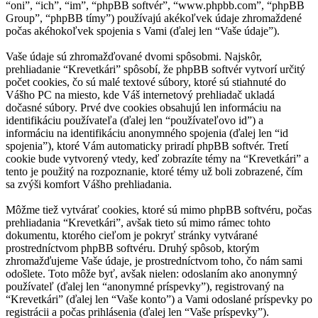
“oni”, “ich”, “im”, “phpBB softvér”, “www.phpbb.com”, “phpBB
Group”, “phpBB tímy”) používajú akékoľvek údaje zhromaždené
počas akéhokoľvek spojenia s Vami (ďalej len “Vaše údaje”).
Vaše údaje sú zhromažďované dvomi spôsobmi. Najskôr,
prehliadanie “Krevetkári” spôsobí, že phpBB softvér vytvorí určitý
počet cookies, čo sú malé textové súbory, ktoré sú stiahnuté do
Vášho PC na miesto, kde Váš internetový prehliadač ukladá
dočasné súbory. Prvé dve cookies obsahujú len informáciu na
identifikáciu používateľa (ďalej len “používateľovo id”) a
informáciu na identifikáciu anonymného spojenia (ďalej len “id
spojenia”), ktoré Vám automaticky priradí phpBB softvér. Tretí
cookie bude vytvorený vtedy, keď zobrazíte témy na “Krevetkári” a
tento je použitý na rozpoznanie, ktoré témy už boli zobrazené, čím
sa zvýši komfort Vášho prehliadania.
Môžme tiež vytvárať cookies, ktoré sú mimo phpBB softvéru, počas
prehliadania “Krevetkári”, avšak tieto sú mimo rámec tohto
dokumentu, ktorého cieľom je pokryť stránky vytvárané
prostredníctvom phpBB softvéru. Druhý spôsob, ktorým
zhromažďujeme Vaše údaje, je prostredníctvom toho, čo nám sami
odošlete. Toto môže byť, avšak nielen: odoslaním ako anonymný
používateľ (ďalej len “anonymné príspevky”), registrovaný na
“Krevetkári” (ďalej len “Vaše konto”) a Vami odoslané príspevky po
registrácii a počas prihlásenia (ďalej len “Vaše príspevky”).