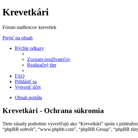
Krevetkári
Fórum nadšencov krevetiek
Prejsť na obsah
Rýchle odkazy
Zoznam používateľov
Realizačný tím
FAQ
Prihlásiť sa
Vytvoriť účet
Obsah portálu
Krevetkári - Ochrana súkromia
Tieto zásady podrobne vysvetľujú ako “Krevetkári” spolu s pridružený
“phpBB softvér”, “www.phpbb.com”, “phpBB Group”, “phpBB tímy”) 