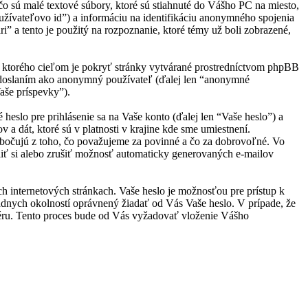
o sú malé textové súbory, ktoré sú stiahnuté do Vášho PC na miesto,
oužívateľovo id”) a informáciu na identifikáciu anonymného spojenia
i” a tento je použitý na rozpoznanie, ktoré témy už boli zobrazené,
, ktorého cieľom je pokryť stránky vytvárané prostredníctvom phpBB
 odoslaním ako anonymný používateľ (ďalej len “anonymné
Vaše príspevky”).
slo pre prihlásenie sa na Vaše konto (ďalej len “Vaše heslo”) a
a dát, ktoré sú v platnosti v krajine kde sme umiestnení.
bočujú z toho, čo považujeme za povinné a čo za dobrovoľné. Vo
iť si alebo zrušiť možnosť automaticky generovaných e-mailov
ch internetových stránkach. Vaše heslo je možnosťou pre prístup k
iadnych okolností oprávnený žiadať od Vás Vaše heslo. V prípade, že
véru. Tento proces bude od Vás vyžadovať vloženie Vášho