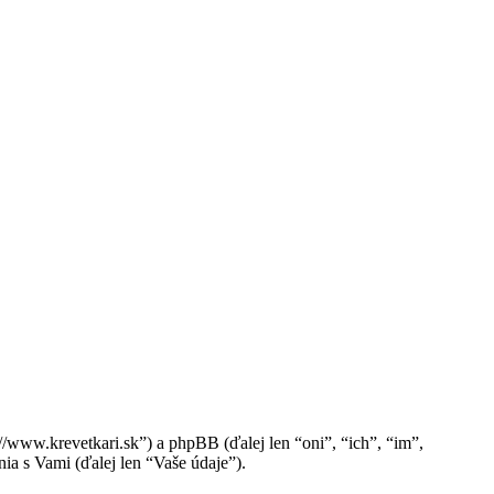
//www.krevetkari.sk”) a phpBB (ďalej len “oni”, “ich”, “im”,
 s Vami (ďalej len “Vaše údaje”).