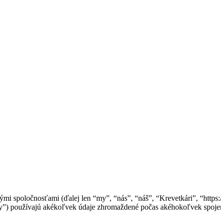
mi spoločnosťami (ďalej len “my”, “nás”, “náš”, “Krevetkári”, “https:
používajú akékoľvek údaje zhromaždené počas akéhokoľvek spojenia