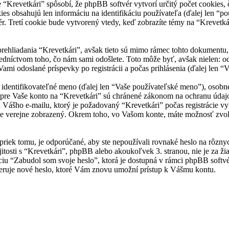
Krevetkári” spôsobí, že phpBB softvér vytvorí určitý počet cookies, č
es obsahujú len informáciu na identifikáciu používateľa (ďalej len “p
r. Tretí cookie bude vytvorený vtedy, keď zobrazíte témy na “Krevetkár
rehliadania “Krevetkári”, avšak tieto sú mimo rámec tohto dokumentu
redníctvom toho, čo nám sami odošlete. Toto môže byť, avšak nielen:
Vami odoslané príspevky po registrácii a počas prihlásenia (ďalej len “
ntifikovateľné meno (ďalej len “Vaše používateľské meno”), osobné he
 pre Vaše konto na “Krevetkári” sú chránené zákonom na ochranu údajov 
ášho e-mailu, ktorý je požadovaný “Krevetkári” počas registrácie vy
de verejne zobrazený. Okrem toho, vo Vašom konte, máte možnosť zvol
priek tomu, je odporúčané, aby ste nepoužívali rovnaké heslo na rôzny
jitosti s “Krevetkári”, phpBB alebo akoukoľvek 3. stranou, nie je za ž
ciu “Zabudol som svoje heslo”, ktorá je dostupná v rámci phpBB soft
ruje nové heslo, ktoré Vám znovu umožní prístup k Vášmu kontu.