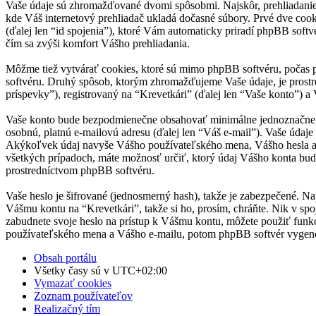
Vaše údaje sú zhromažďované dvomi spôsobmi. Najskôr, prehliadanie “
kde Váš internetový prehliadač ukladá dočasné súbory. Prvé dve cooki
(ďalej len “id spojenia”), ktoré Vám automaticky priradí phpBB softvé
čím sa zvýši komfort Vášho prehliadania.
Môžme tiež vytvárať cookies, ktoré sú mimo phpBB softvéru, počas p
softvéru. Druhý spôsob, ktorým zhromažďujeme Vaše údaje, je prost
príspevky”), registrovaný na “Krevetkári” (ďalej len “Vaše konto”) a 
Vaše konto bude bezpodmienečne obsahovať minimálne jednoznačne ide
osobnú, platnú e-mailovú adresu (ďalej len “Váš e-mail”). Vaše údaje
Akýkoľvek údaj navyše Vášho používateľského mena, Vášho hesla a V
všetkých prípadoch, máte možnosť určiť, ktorý údaj Vášho konta bu
prostredníctvom phpBB softvéru.
Vaše heslo je šifrované (jednosmerný hash), takže je zabezpečené. Na
Vášmu kontu na “Krevetkári”, takže si ho, prosím, chráňte. Nik v spo
zabudnete svoje heslo na prístup k Vášmu kontu, môžete použiť funk
používateľského mena a Vášho e-mailu, potom phpBB softvér vygene
Obsah portálu
Všetky časy sú v
UTC+02:00
Vymazať cookies
Zoznam používateľov
Realizačný tím