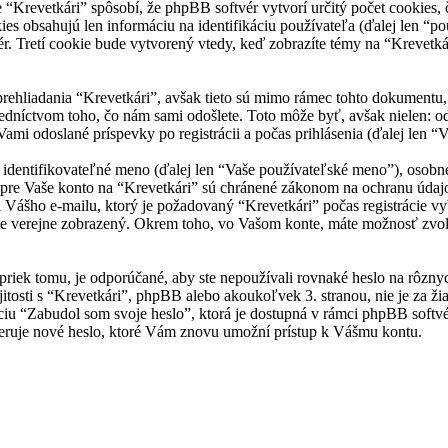
Krevetkári” spôsobí, že phpBB softvér vytvorí určitý počet cookies, č
es obsahujú len informáciu na identifikáciu používateľa (ďalej len “p
r. Tretí cookie bude vytvorený vtedy, keď zobrazíte témy na “Krevetkár
rehliadania “Krevetkári”, avšak tieto sú mimo rámec tohto dokumentu
redníctvom toho, čo nám sami odošlete. Toto môže byť, avšak nielen:
Vami odoslané príspevky po registrácii a počas prihlásenia (ďalej len “
ntifikovateľné meno (ďalej len “Vaše používateľské meno”), osobné he
 pre Vaše konto na “Krevetkári” sú chránené zákonom na ochranu údajov 
ášho e-mailu, ktorý je požadovaný “Krevetkári” počas registrácie vy
de verejne zobrazený. Okrem toho, vo Vašom konte, máte možnosť zvol
priek tomu, je odporúčané, aby ste nepoužívali rovnaké heslo na rôzny
jitosti s “Krevetkári”, phpBB alebo akoukoľvek 3. stranou, nie je za ž
ciu “Zabudol som svoje heslo”, ktorá je dostupná v rámci phpBB soft
ruje nové heslo, ktoré Vám znovu umožní prístup k Vášmu kontu.