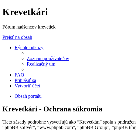
Krevetkári
Fórum nadšencov krevetiek
Prejsť na obsah
Rýchle odkazy
Zoznam používateľov
Realizačný tím
FAQ
Prihlásiť sa
Vytvoriť účet
Obsah portálu
Krevetkári - Ochrana súkromia
Tieto zásady podrobne vysvetľujú ako “Krevetkári” spolu s pridružený
“phpBB softvér”, “www.phpbb.com”, “phpBB Group”, “phpBB tímy”) 