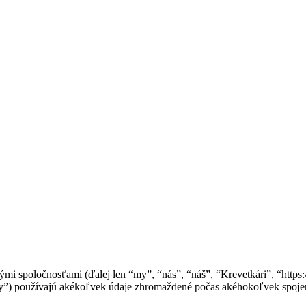
mi spoločnosťami (ďalej len “my”, “nás”, “náš”, “Krevetkári”, “https:
používajú akékoľvek údaje zhromaždené počas akéhokoľvek spojenia