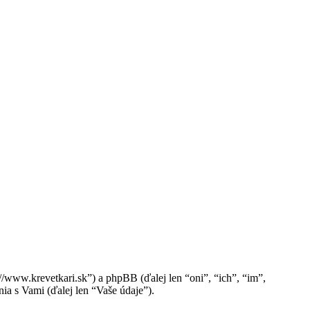
//www.krevetkari.sk”) a phpBB (ďalej len “oni”, “ich”, “im”,
 s Vami (ďalej len “Vaše údaje”).