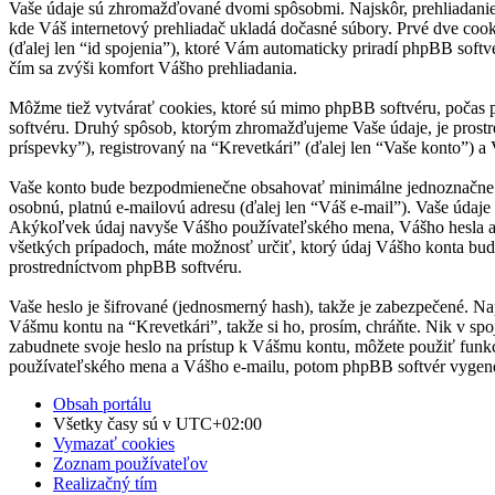
Vaše údaje sú zhromažďované dvomi spôsobmi. Najskôr, prehliadanie “
kde Váš internetový prehliadač ukladá dočasné súbory. Prvé dve cooki
(ďalej len “id spojenia”), ktoré Vám automaticky priradí phpBB softvé
čím sa zvýši komfort Vášho prehliadania.
Môžme tiež vytvárať cookies, ktoré sú mimo phpBB softvéru, počas p
softvéru. Druhý spôsob, ktorým zhromažďujeme Vaše údaje, je prost
príspevky”), registrovaný na “Krevetkári” (ďalej len “Vaše konto”) a 
Vaše konto bude bezpodmienečne obsahovať minimálne jednoznačne ide
osobnú, platnú e-mailovú adresu (ďalej len “Váš e-mail”). Vaše údaje
Akýkoľvek údaj navyše Vášho používateľského mena, Vášho hesla a V
všetkých prípadoch, máte možnosť určiť, ktorý údaj Vášho konta bu
prostredníctvom phpBB softvéru.
Vaše heslo je šifrované (jednosmerný hash), takže je zabezpečené. Na
Vášmu kontu na “Krevetkári”, takže si ho, prosím, chráňte. Nik v spo
zabudnete svoje heslo na prístup k Vášmu kontu, môžete použiť funk
používateľského mena a Vášho e-mailu, potom phpBB softvér vygene
Obsah portálu
Všetky časy sú v
UTC+02:00
Vymazať cookies
Zoznam používateľov
Realizačný tím