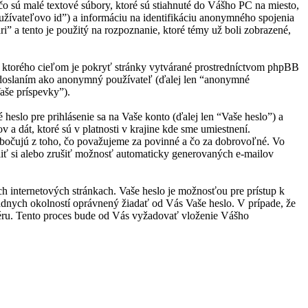
o sú malé textové súbory, ktoré sú stiahnuté do Vášho PC na miesto,
oužívateľovo id”) a informáciu na identifikáciu anonymného spojenia
i” a tento je použitý na rozpoznanie, ktoré témy už boli zobrazené,
, ktorého cieľom je pokryť stránky vytvárané prostredníctvom phpBB
 odoslaním ako anonymný používateľ (ďalej len “anonymné
Vaše príspevky”).
slo pre prihlásenie sa na Vaše konto (ďalej len “Vaše heslo”) a
a dát, ktoré sú v platnosti v krajine kde sme umiestnení.
bočujú z toho, čo považujeme za povinné a čo za dobrovoľné. Vo
iť si alebo zrušiť možnosť automaticky generovaných e-mailov
ch internetových stránkach. Vaše heslo je možnosťou pre prístup k
iadnych okolností oprávnený žiadať od Vás Vaše heslo. V prípade, že
véru. Tento proces bude od Vás vyžadovať vloženie Vášho