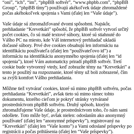
“oni”, “ich”, “im”, “phpBB softvér”, “www.phpbb.com”, “phpBB
Group”, “phpBB tímy”) používajú akékoľvek údaje zhromaždené
počas akéhokoľvek spojenia s Vami (ďalej len “Vaše údaje”).
Vaše údaje sú zhromažďované dvomi spôsobmi. Najskôr,
prehliadanie “Krevetkári” spôsobí, že phpBB softvér vytvorí určitý
počet cookies, čo sú malé textové súbory, ktoré sú stiahnuté do
Vášho PC na miesto, kde Váš internetový prehliadač ukladá
dočasné súbory. Prvé dve cookies obsahujú len informáciu na
identifikáciu používateľa (ďalej len “používateľovo id”) a
informáciu na identifikáciu anonymného spojenia (ďalej len “id
spojenia”), ktoré Vám automaticky priradí phpBB softvér. Tretí
cookie bude vytvorený vtedy, keď zobrazíte témy na “Krevetkári” a
tento je použitý na rozpoznanie, ktoré témy už boli zobrazené, čím
sa zvýši komfort Vášho prehliadania.
Môžme tiež vytvárať cookies, ktoré sú mimo phpBB softvéru, počas
prehliadania “Krevetkári”, avšak tieto sú mimo rámec tohto
dokumentu, ktorého cieľom je pokryť stránky vytvárané
prostredníctvom phpBB softvéru. Druhý spôsob, ktorým
zhromažďujeme Vaše údaje, je prostredníctvom toho, čo nám sami
odošlete. Toto môže byť, avšak nielen: odoslaním ako anonymný
používateľ (ďalej len “anonymné príspevky”), registrovaný na
“Krevetkári” (ďalej len “Vaše konto”) a Vami odoslané príspevky po
registrácii a počas prihlásenia (ďalej len “Vaše príspevky”).