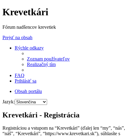
Krevetkári
Fórum nadšencov krevetiek
Prejsť na obsah
Rýchle odkazy
Zoznam používateľov
Realizačný tím
FAQ
Prihlásiť sa
Obsah portálu
Jazyk:
Krevetkári - Registrácia
Registráciou a vstupom na “Krevetkári” (ďalej len “my”, “nás”,
“náš”, “Krevetkári”, “https://www.krevetkari.sk”), súhlasíte s