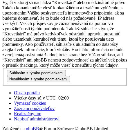
Vy, či v ktorej sa nachádza “Krevetkári” alebo medzinárodné právo.
Takéto konanie môže viesť k okamžitému a trvalému vylúčeniu, s
upozornením Vášho poskytovateľa internetového pripojenia, ak sa
budeme domnievať, že to bude od nás požadované. IP adresa
všetkých Vašich príspevkov je zaznamenávaná na pomoc vo
vymožiteľnosti týchto podmienok. Taktiež súhlasíte s tým, že
“Krevetkári” má právo kedykoľvek odstrániť, upraviť, presunúť
alebo uzamknúť ktorúkoľvek tému, ktorá by porušovala tieto
podmienky. Ako používateľ, súhlasíte s ukladaním do databázy
akejkoľvek informácie, ktorú vložíte. Hoci táto informácia nebude
zverejnená/poskytnutá žiadnej tretej strane bez Vášho súhlasu, ani
“Krevetkári” ani phpBB nenesú zodpovednosť za akýkoľvek pokus
o prienik (hacking), ktorý môže viesť k zneužitiu týchto údajov.
Obsah portálu
Všetky časy sú v
UTC+02:00
Vymazať cookies
Zoznam používateľov
Realizačný tím
Napísať administrátorovi
Založené na
phpBB
® Forum Software © phpBB Limited