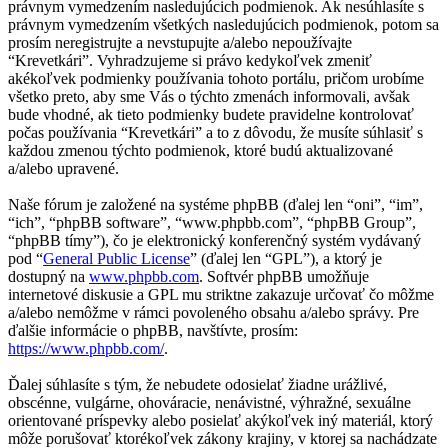
právnym vymedzením nasledujúcich podmienok. Ak nesúhlasíte s
právnym vymedzením všetkých nasledujúcich podmienok, potom sa
prosím neregistrujte a nevstupujte a/alebo nepoužívajte
“Krevetkári”. Vyhradzujeme si právo kedykoľvek zmeniť
akékoľvek podmienky používania tohoto portálu, pričom urobíme
všetko preto, aby sme Vás o týchto zmenách informovali, avšak
bude vhodné, ak tieto podmienky budete pravidelne kontrolovať
počas používania “Krevetkári” a to z dôvodu, že musíte súhlasiť s
každou zmenou týchto podmienok, ktoré budú aktualizované
a/alebo upravené.
Naše fórum je založené na systéme phpBB (ďalej len “oni”, “im”,
“ich”, “phpBB software”, “www.phpbb.com”, “phpBB Group”,
“phpBB tímy”), čo je elektronický konferenčný systém vydávaný
pod “
General Public License
” (ďalej len “GPL”), a ktorý je
dostupný na
www.phpbb.com
. Softvér phpBB umožňuje
internetové diskusie a GPL mu striktne zakazuje určovať čo môžme
a/alebo nemôžme v rámci povoleného obsahu a/alebo správy. Pre
ďalšie informácie o phpBB, navštívte, prosím:
https://www.phpbb.com/
.
Ďalej súhlasíte s tým, že nebudete odosielať žiadne urážlivé,
obscénne, vulgárne, ohováracie, nenávistné, výhražné, sexuálne
orientované príspevky alebo posielať akýkoľvek iný materiál, ktorý
môže porušovať ktorékoľvek zákony krajiny, v ktorej sa nachádzate