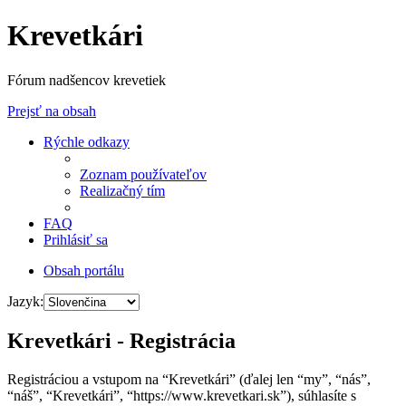
Krevetkári
Fórum nadšencov krevetiek
Prejsť na obsah
Rýchle odkazy
Zoznam používateľov
Realizačný tím
FAQ
Prihlásiť sa
Obsah portálu
Jazyk:
Krevetkári - Registrácia
Registráciou a vstupom na “Krevetkári” (ďalej len “my”, “nás”,
“náš”, “Krevetkári”, “https://www.krevetkari.sk”), súhlasíte s