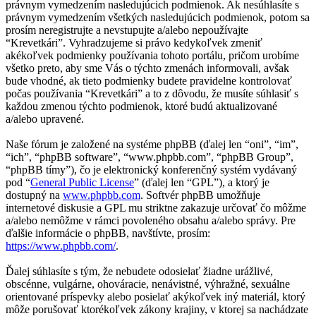
právnym vymedzením nasledujúcich podmienok. Ak nesúhlasíte s
právnym vymedzením všetkých nasledujúcich podmienok, potom sa
prosím neregistrujte a nevstupujte a/alebo nepoužívajte
“Krevetkári”. Vyhradzujeme si právo kedykoľvek zmeniť
akékoľvek podmienky používania tohoto portálu, pričom urobíme
všetko preto, aby sme Vás o týchto zmenách informovali, avšak
bude vhodné, ak tieto podmienky budete pravidelne kontrolovať
počas používania “Krevetkári” a to z dôvodu, že musíte súhlasiť s
každou zmenou týchto podmienok, ktoré budú aktualizované
a/alebo upravené.
Naše fórum je založené na systéme phpBB (ďalej len “oni”, “im”,
“ich”, “phpBB software”, “www.phpbb.com”, “phpBB Group”,
“phpBB tímy”), čo je elektronický konferenčný systém vydávaný
pod “
General Public License
” (ďalej len “GPL”), a ktorý je
dostupný na
www.phpbb.com
. Softvér phpBB umožňuje
internetové diskusie a GPL mu striktne zakazuje určovať čo môžme
a/alebo nemôžme v rámci povoleného obsahu a/alebo správy. Pre
ďalšie informácie o phpBB, navštívte, prosím:
https://www.phpbb.com/
.
Ďalej súhlasíte s tým, že nebudete odosielať žiadne urážlivé,
obscénne, vulgárne, ohováracie, nenávistné, výhražné, sexuálne
orientované príspevky alebo posielať akýkoľvek iný materiál, ktorý
môže porušovať ktorékoľvek zákony krajiny, v ktorej sa nachádzate