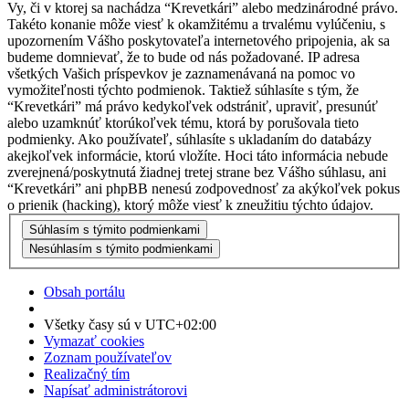
Vy, či v ktorej sa nachádza “Krevetkári” alebo medzinárodné právo.
Takéto konanie môže viesť k okamžitému a trvalému vylúčeniu, s
upozornením Vášho poskytovateľa internetového pripojenia, ak sa
budeme domnievať, že to bude od nás požadované. IP adresa
všetkých Vašich príspevkov je zaznamenávaná na pomoc vo
vymožiteľnosti týchto podmienok. Taktiež súhlasíte s tým, že
“Krevetkári” má právo kedykoľvek odstrániť, upraviť, presunúť
alebo uzamknúť ktorúkoľvek tému, ktorá by porušovala tieto
podmienky. Ako používateľ, súhlasíte s ukladaním do databázy
akejkoľvek informácie, ktorú vložíte. Hoci táto informácia nebude
zverejnená/poskytnutá žiadnej tretej strane bez Vášho súhlasu, ani
“Krevetkári” ani phpBB nenesú zodpovednosť za akýkoľvek pokus
o prienik (hacking), ktorý môže viesť k zneužitiu týchto údajov.
Obsah portálu
Všetky časy sú v
UTC+02:00
Vymazať cookies
Zoznam používateľov
Realizačný tím
Napísať administrátorovi