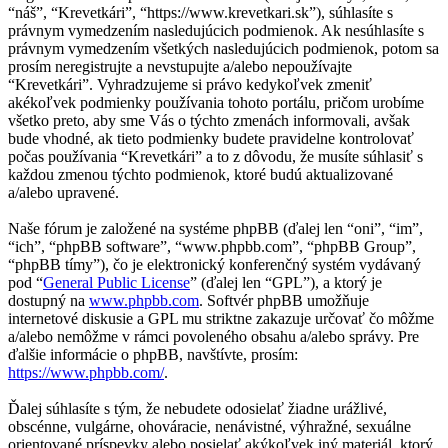
“náš”, “Krevetkári”, “https://www.krevetkari.sk”), súhlasíte s
právnym vymedzením nasledujúcich podmienok. Ak nesúhlasíte s
právnym vymedzením všetkých nasledujúcich podmienok, potom sa
prosím neregistrujte a nevstupujte a/alebo nepoužívajte
“Krevetkári”. Vyhradzujeme si právo kedykoľvek zmeniť
akékoľvek podmienky používania tohoto portálu, pričom urobíme
všetko preto, aby sme Vás o týchto zmenách informovali, avšak
bude vhodné, ak tieto podmienky budete pravidelne kontrolovať
počas používania “Krevetkári” a to z dôvodu, že musíte súhlasiť s
každou zmenou týchto podmienok, ktoré budú aktualizované
a/alebo upravené.
Naše fórum je založené na systéme phpBB (ďalej len “oni”, “im”,
“ich”, “phpBB software”, “www.phpbb.com”, “phpBB Group”,
“phpBB tímy”), čo je elektronický konferenčný systém vydávaný
pod “
General Public License
” (ďalej len “GPL”), a ktorý je
dostupný na
www.phpbb.com
. Softvér phpBB umožňuje
internetové diskusie a GPL mu striktne zakazuje určovať čo môžme
a/alebo nemôžme v rámci povoleného obsahu a/alebo správy. Pre
ďalšie informácie o phpBB, navštívte, prosím:
https://www.phpbb.com/
.
Ďalej súhlasíte s tým, že nebudete odosielať žiadne urážlivé,
obscénne, vulgárne, ohováracie, nenávistné, výhražné, sexuálne
orientované príspevky alebo posielať akýkoľvek iný materiál, ktorý