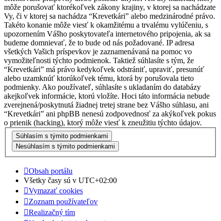
môže porušovať ktorékoľvek zákony krajiny, v ktorej sa nachádzate
Vy, či v ktorej sa nachádza “Krevetkári” alebo medzinárodné právo.
Takéto konanie môže viesť k okamžitému a trvalému vylúčeniu, s
upozornením Vášho poskytovateľa internetového pripojenia, ak sa
budeme domnievať, že to bude od nás požadované. IP adresa
všetkých Vašich príspevkov je zaznamenávaná na pomoc vo
vymožiteľnosti týchto podmienok. Taktiež súhlasíte s tým, že
“Krevetkári” má právo kedykoľvek odstrániť, upraviť, presunúť
alebo uzamknúť ktorúkoľvek tému, ktorá by porušovala tieto
podmienky. Ako používateľ, súhlasíte s ukladaním do databázy
akejkoľvek informácie, ktorú vložíte. Hoci táto informácia nebude
zverejnená/poskytnutá žiadnej tretej strane bez Vášho súhlasu, ani
“Krevetkári” ani phpBB nenesú zodpovednosť za akýkoľvek pokus
o prienik (hacking), ktorý môže viesť k zneužitiu týchto údajov.
Obsah portálu
Všetky časy sú v
UTC+02:00
Vymazať cookies
Zoznam používateľov
Realizačný tím