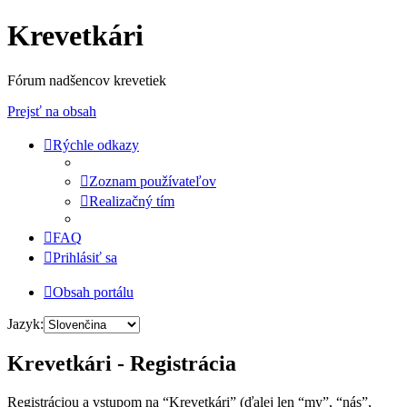
Krevetkári
Fórum nadšencov krevetiek
Prejsť na obsah
Rýchle odkazy
Zoznam používateľov
Realizačný tím
FAQ
Prihlásiť sa
Obsah portálu
Jazyk:
Krevetkári - Registrácia
Registráciou a vstupom na “Krevetkári” (ďalej len “my”, “nás”,