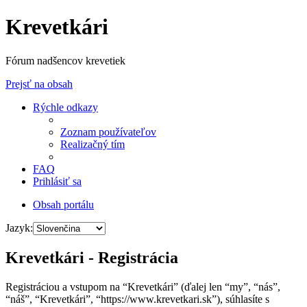
Krevetkári
Fórum nadšencov krevetiek
Prejsť na obsah
Rýchle odkazy
Zoznam používateľov
Realizačný tím
FAQ
Prihlásiť sa
Obsah portálu
Jazyk:
Krevetkári - Registrácia
Registráciou a vstupom na “Krevetkári” (ďalej len “my”, “nás”,
“náš”, “Krevetkári”, “https://www.krevetkari.sk”), súhlasíte s