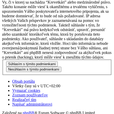
Vy, či v ktorej sa nachádza “Krevetkári” alebo medzinárodné právo.
Takéto konanie môže viesť k okamžitému a trvalému vylúčeniu, s
upozornením Vášho poskytovateľa internetového pripojenia, ak sa
budeme domnievať, že to bude od nás požadované. IP adresa
všetkých Vašich príspevkov je zaznamenávaná na pomoc vo
vymožiteľnosti týchto podmienok. Taktiež súhlasíte s tým, že
“Krevetkári” má právo kedykoľvek odstrániť, upraviť, presunúť
alebo uzamknúť ktorúkoľvek tému, ktorá by porušovala tieto
podmienky. Ako používateľ, súhlasíte s ukladaním do databázy
akejkoľvek informácie, ktorú vložíte. Hoci táto informácia nebude
zverejnená/poskytnutá žiadnej tretej strane bez Vášho súhlasu, ani
“Krevetkári” ani phpBB nenesú zodpovednosť za akýkoľvek pokus
o prienik (hacking), ktorý môže viesť k zneužitiu týchto údajov.
Obsah portálu
Všetky časy sú v
UTC+02:00
Vymazať cookies
Zoznam používateľov
Realizačný tím
Napísať administrátorovi
Založené na
phpBB
® Forum Software © phpBB Limited