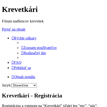
Krevetkári
Fórum nadšencov krevetiek
Prejsť na obsah
Rýchle odkazy
Zoznam používateľov
Realizačný tím
FAQ
Prihlásiť sa
Obsah portálu
Jazyk:
Krevetkári - Registrácia
Registráciou a vstupom na “Krevetkári” (ďalej len “my”, “nás”,