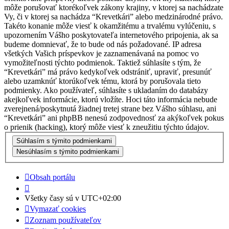
môže porušovať ktorékoľvek zákony krajiny, v ktorej sa nachádzate
Vy, či v ktorej sa nachádza “Krevetkári” alebo medzinárodné právo.
Takéto konanie môže viesť k okamžitému a trvalému vylúčeniu, s
upozornením Vášho poskytovateľa internetového pripojenia, ak sa
budeme domnievať, že to bude od nás požadované. IP adresa
všetkých Vašich príspevkov je zaznamenávaná na pomoc vo
vymožiteľnosti týchto podmienok. Taktiež súhlasíte s tým, že
“Krevetkári” má právo kedykoľvek odstrániť, upraviť, presunúť
alebo uzamknúť ktorúkoľvek tému, ktorá by porušovala tieto
podmienky. Ako používateľ, súhlasíte s ukladaním do databázy
akejkoľvek informácie, ktorú vložíte. Hoci táto informácia nebude
zverejnená/poskytnutá žiadnej tretej strane bez Vášho súhlasu, ani
“Krevetkári” ani phpBB nenesú zodpovednosť za akýkoľvek pokus
o prienik (hacking), ktorý môže viesť k zneužitiu týchto údajov.
Obsah portálu
Všetky časy sú v
UTC+02:00
Vymazať cookies
Zoznam používateľov