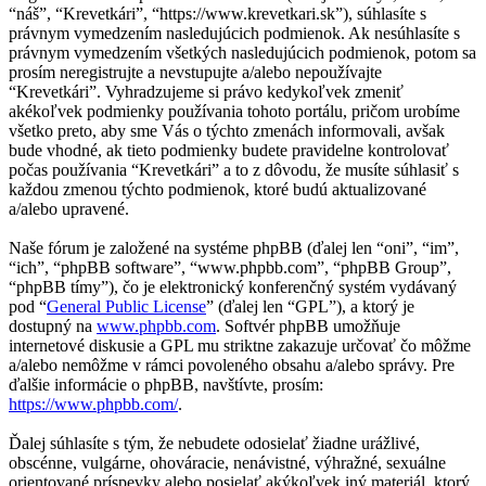
“náš”, “Krevetkári”, “https://www.krevetkari.sk”), súhlasíte s
právnym vymedzením nasledujúcich podmienok. Ak nesúhlasíte s
právnym vymedzením všetkých nasledujúcich podmienok, potom sa
prosím neregistrujte a nevstupujte a/alebo nepoužívajte
“Krevetkári”. Vyhradzujeme si právo kedykoľvek zmeniť
akékoľvek podmienky používania tohoto portálu, pričom urobíme
všetko preto, aby sme Vás o týchto zmenách informovali, avšak
bude vhodné, ak tieto podmienky budete pravidelne kontrolovať
počas používania “Krevetkári” a to z dôvodu, že musíte súhlasiť s
každou zmenou týchto podmienok, ktoré budú aktualizované
a/alebo upravené.
Naše fórum je založené na systéme phpBB (ďalej len “oni”, “im”,
“ich”, “phpBB software”, “www.phpbb.com”, “phpBB Group”,
“phpBB tímy”), čo je elektronický konferenčný systém vydávaný
pod “
General Public License
” (ďalej len “GPL”), a ktorý je
dostupný na
www.phpbb.com
. Softvér phpBB umožňuje
internetové diskusie a GPL mu striktne zakazuje určovať čo môžme
a/alebo nemôžme v rámci povoleného obsahu a/alebo správy. Pre
ďalšie informácie o phpBB, navštívte, prosím:
https://www.phpbb.com/
.
Ďalej súhlasíte s tým, že nebudete odosielať žiadne urážlivé,
obscénne, vulgárne, ohováracie, nenávistné, výhražné, sexuálne
orientované príspevky alebo posielať akýkoľvek iný materiál, ktorý