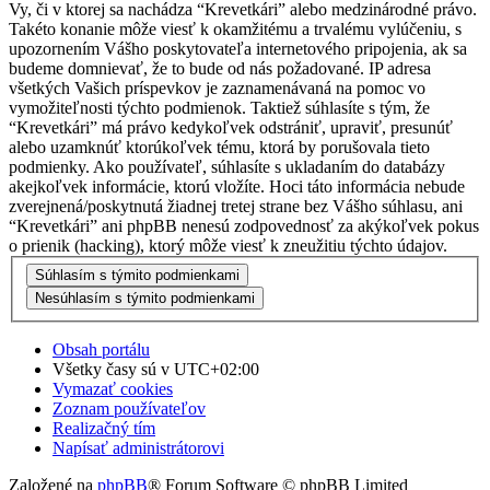
Vy, či v ktorej sa nachádza “Krevetkári” alebo medzinárodné právo.
Takéto konanie môže viesť k okamžitému a trvalému vylúčeniu, s
upozornením Vášho poskytovateľa internetového pripojenia, ak sa
budeme domnievať, že to bude od nás požadované. IP adresa
všetkých Vašich príspevkov je zaznamenávaná na pomoc vo
vymožiteľnosti týchto podmienok. Taktiež súhlasíte s tým, že
“Krevetkári” má právo kedykoľvek odstrániť, upraviť, presunúť
alebo uzamknúť ktorúkoľvek tému, ktorá by porušovala tieto
podmienky. Ako používateľ, súhlasíte s ukladaním do databázy
akejkoľvek informácie, ktorú vložíte. Hoci táto informácia nebude
zverejnená/poskytnutá žiadnej tretej strane bez Vášho súhlasu, ani
“Krevetkári” ani phpBB nenesú zodpovednosť za akýkoľvek pokus
o prienik (hacking), ktorý môže viesť k zneužitiu týchto údajov.
Obsah portálu
Všetky časy sú v
UTC+02:00
Vymazať cookies
Zoznam používateľov
Realizačný tím
Napísať administrátorovi
Založené na
phpBB
® Forum Software © phpBB Limited