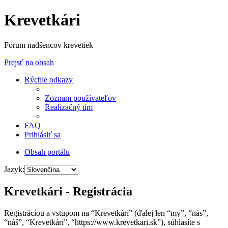
Krevetkári
Fórum nadšencov krevetiek
Prejsť na obsah
Rýchle odkazy
Zoznam používateľov
Realizačný tím
FAQ
Prihlásiť sa
Obsah portálu
Jazyk:
Krevetkári - Registrácia
Registráciou a vstupom na “Krevetkári” (ďalej len “my”, “nás”,
“náš”, “Krevetkári”, “https://www.krevetkari.sk”), súhlasíte s