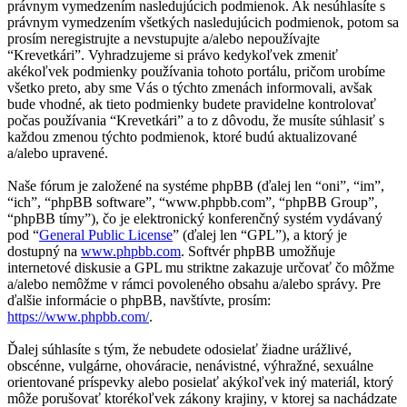
právnym vymedzením nasledujúcich podmienok. Ak nesúhlasíte s
právnym vymedzením všetkých nasledujúcich podmienok, potom sa
prosím neregistrujte a nevstupujte a/alebo nepoužívajte
“Krevetkári”. Vyhradzujeme si právo kedykoľvek zmeniť
akékoľvek podmienky používania tohoto portálu, pričom urobíme
všetko preto, aby sme Vás o týchto zmenách informovali, avšak
bude vhodné, ak tieto podmienky budete pravidelne kontrolovať
počas používania “Krevetkári” a to z dôvodu, že musíte súhlasiť s
každou zmenou týchto podmienok, ktoré budú aktualizované
a/alebo upravené.
Naše fórum je založené na systéme phpBB (ďalej len “oni”, “im”,
“ich”, “phpBB software”, “www.phpbb.com”, “phpBB Group”,
“phpBB tímy”), čo je elektronický konferenčný systém vydávaný
pod “
General Public License
” (ďalej len “GPL”), a ktorý je
dostupný na
www.phpbb.com
. Softvér phpBB umožňuje
internetové diskusie a GPL mu striktne zakazuje určovať čo môžme
a/alebo nemôžme v rámci povoleného obsahu a/alebo správy. Pre
ďalšie informácie o phpBB, navštívte, prosím:
https://www.phpbb.com/
.
Ďalej súhlasíte s tým, že nebudete odosielať žiadne urážlivé,
obscénne, vulgárne, ohováracie, nenávistné, výhražné, sexuálne
orientované príspevky alebo posielať akýkoľvek iný materiál, ktorý
môže porušovať ktorékoľvek zákony krajiny, v ktorej sa nachádzate