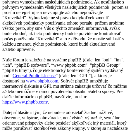
právnym vymedzením nasledujúcich podmienok. Ak nesúhlasíte s
právnym vymedzením všetkých nasledujúcich podmienok, potom sa
prosím neregistrujte a nevstupujte a/alebo nepoužívajte
“Krevetkári”. Vyhradzujeme si právo kedykoľvek zmeniť
akékoľvek podmienky používania tohoto portálu, pričom urobíme
všetko preto, aby sme Vás o týchto zmenách informovali, avšak
bude vhodné, ak tieto podmienky budete pravidelne kontrolovať
počas používania “Krevetkári” a to z dôvodu, že musíte súhlasiť s
každou zmenou týchto podmienok, ktoré budú aktualizované
a/alebo upravené.
Naše fórum je založené na systéme phpBB (ďalej len “oni”, “im”,
“ich”, “phpBB software”, “www.phpbb.com”, “phpBB Group”,
“phpBB tímy”), čo je elektronický konferenčný systém vydávaný
pod “
General Public License
” (ďalej len “GPL”), a ktorý je
dostupný na
www.phpbb.com
. Softvér phpBB umožňuje
internetové diskusie a GPL mu striktne zakazuje určovať čo môžme
a/alebo nemôžme v rámci povoleného obsahu a/alebo správy. Pre
ďalšie informácie o phpBB, navštívte, prosím:
https://www.phpbb.com/
.
Ďalej súhlasíte s tým, že nebudete odosielať žiadne urážlivé,
obscénne, vulgárne, ohováracie, nenávistné, výhražné, sexuálne
orientované príspevky alebo posielať akýkoľvek iný materiál, ktorý
môže porušovať ktorékoľvek zákony krajiny, v ktorej sa nachádzate