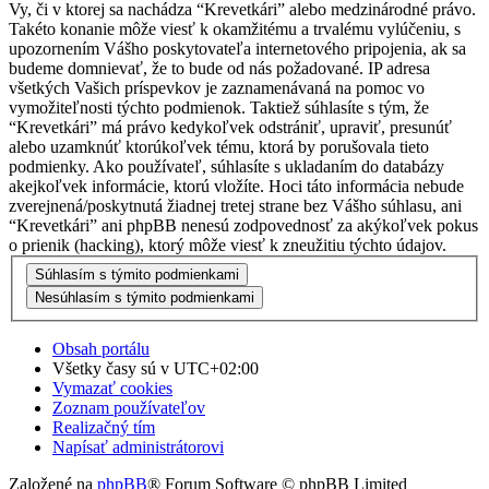
Vy, či v ktorej sa nachádza “Krevetkári” alebo medzinárodné právo.
Takéto konanie môže viesť k okamžitému a trvalému vylúčeniu, s
upozornením Vášho poskytovateľa internetového pripojenia, ak sa
budeme domnievať, že to bude od nás požadované. IP adresa
všetkých Vašich príspevkov je zaznamenávaná na pomoc vo
vymožiteľnosti týchto podmienok. Taktiež súhlasíte s tým, že
“Krevetkári” má právo kedykoľvek odstrániť, upraviť, presunúť
alebo uzamknúť ktorúkoľvek tému, ktorá by porušovala tieto
podmienky. Ako používateľ, súhlasíte s ukladaním do databázy
akejkoľvek informácie, ktorú vložíte. Hoci táto informácia nebude
zverejnená/poskytnutá žiadnej tretej strane bez Vášho súhlasu, ani
“Krevetkári” ani phpBB nenesú zodpovednosť za akýkoľvek pokus
o prienik (hacking), ktorý môže viesť k zneužitiu týchto údajov.
Obsah portálu
Všetky časy sú v
UTC+02:00
Vymazať cookies
Zoznam používateľov
Realizačný tím
Napísať administrátorovi
Založené na
phpBB
® Forum Software © phpBB Limited