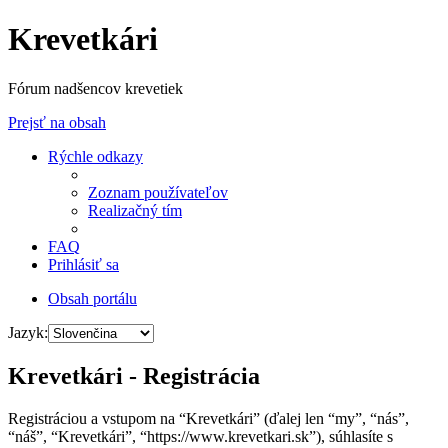
Krevetkári
Fórum nadšencov krevetiek
Prejsť na obsah
Rýchle odkazy
Zoznam používateľov
Realizačný tím
FAQ
Prihlásiť sa
Obsah portálu
Jazyk:
Krevetkári - Registrácia
Registráciou a vstupom na “Krevetkári” (ďalej len “my”, “nás”,
“náš”, “Krevetkári”, “https://www.krevetkari.sk”), súhlasíte s