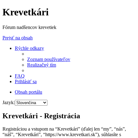
Krevetkári
Fórum nadšencov krevetiek
Prejsť na obsah
Rýchle odkazy
Zoznam používateľov
Realizačný tím
FAQ
Prihlásiť sa
Obsah portálu
Jazyk:
Krevetkári - Registrácia
Registráciou a vstupom na “Krevetkári” (ďalej len “my”, “nás”,
“náš”, “Krevetkári”, “https://www.krevetkari.sk”), súhlasíte s