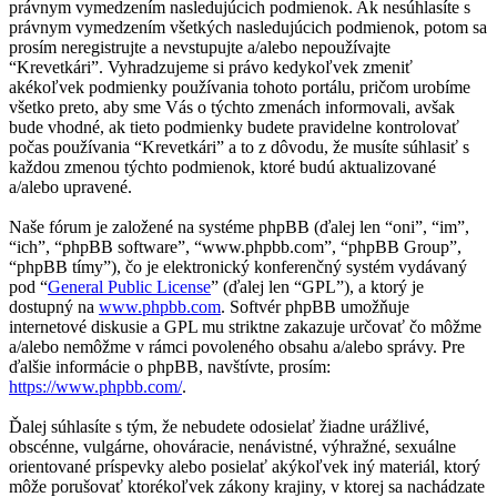
právnym vymedzením nasledujúcich podmienok. Ak nesúhlasíte s
právnym vymedzením všetkých nasledujúcich podmienok, potom sa
prosím neregistrujte a nevstupujte a/alebo nepoužívajte
“Krevetkári”. Vyhradzujeme si právo kedykoľvek zmeniť
akékoľvek podmienky používania tohoto portálu, pričom urobíme
všetko preto, aby sme Vás o týchto zmenách informovali, avšak
bude vhodné, ak tieto podmienky budete pravidelne kontrolovať
počas používania “Krevetkári” a to z dôvodu, že musíte súhlasiť s
každou zmenou týchto podmienok, ktoré budú aktualizované
a/alebo upravené.
Naše fórum je založené na systéme phpBB (ďalej len “oni”, “im”,
“ich”, “phpBB software”, “www.phpbb.com”, “phpBB Group”,
“phpBB tímy”), čo je elektronický konferenčný systém vydávaný
pod “
General Public License
” (ďalej len “GPL”), a ktorý je
dostupný na
www.phpbb.com
. Softvér phpBB umožňuje
internetové diskusie a GPL mu striktne zakazuje určovať čo môžme
a/alebo nemôžme v rámci povoleného obsahu a/alebo správy. Pre
ďalšie informácie o phpBB, navštívte, prosím:
https://www.phpbb.com/
.
Ďalej súhlasíte s tým, že nebudete odosielať žiadne urážlivé,
obscénne, vulgárne, ohováracie, nenávistné, výhražné, sexuálne
orientované príspevky alebo posielať akýkoľvek iný materiál, ktorý
môže porušovať ktorékoľvek zákony krajiny, v ktorej sa nachádzate