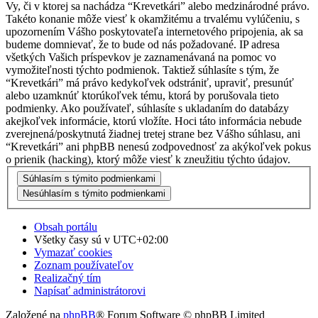
Vy, či v ktorej sa nachádza “Krevetkári” alebo medzinárodné právo.
Takéto konanie môže viesť k okamžitému a trvalému vylúčeniu, s
upozornením Vášho poskytovateľa internetového pripojenia, ak sa
budeme domnievať, že to bude od nás požadované. IP adresa
všetkých Vašich príspevkov je zaznamenávaná na pomoc vo
vymožiteľnosti týchto podmienok. Taktiež súhlasíte s tým, že
“Krevetkári” má právo kedykoľvek odstrániť, upraviť, presunúť
alebo uzamknúť ktorúkoľvek tému, ktorá by porušovala tieto
podmienky. Ako používateľ, súhlasíte s ukladaním do databázy
akejkoľvek informácie, ktorú vložíte. Hoci táto informácia nebude
zverejnená/poskytnutá žiadnej tretej strane bez Vášho súhlasu, ani
“Krevetkári” ani phpBB nenesú zodpovednosť za akýkoľvek pokus
o prienik (hacking), ktorý môže viesť k zneužitiu týchto údajov.
Obsah portálu
Všetky časy sú v
UTC+02:00
Vymazať cookies
Zoznam používateľov
Realizačný tím
Napísať administrátorovi
Založené na
phpBB
® Forum Software © phpBB Limited