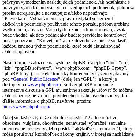
právnym vymedzením nasledujúcich podmienok. Ak nesúhlasíte s
právnym vymedzením všetkých nasledujúcich podmienok, potom sa
prosím neregistrujte a nevstupujte a/alebo nepoužívajte
“Krevetkári”. Vyhradzujeme si právo kedykoľvek zmeniť
akékoľvek podmienky používania tohoto portálu, pričom urobíme
všetko preto, aby sme Vás o týchto zmenách informovali, avšak
bude vhodné, ak tieto podmienky budete pravidelne kontrolovať
počas používania “Krevetkári” a to z dôvodu, že musíte súhlasiť s
každou zmenou týchto podmienok, ktoré budú aktualizované
a/alebo upravené.
Naše fórum je založené na systéme phpBB (ďalej len “oni”, “im”,
“ich”, “phpBB software”, “www.phpbb.com”, “phpBB Group”,
“phpBB tímy”), čo je elektronický konferenčný systém vydávaný
pod “
General Public License
” (ďalej len “GPL”), a ktorý je
dostupný na
www.phpbb.com
. Softvér phpBB umožňuje
internetové diskusie a GPL mu striktne zakazuje určovať čo môžme
a/alebo nemôžme v rámci povoleného obsahu a/alebo správy. Pre
ďalšie informácie o phpBB, navštívte, prosím:
https://www.phpbb.com/
.
Ďalej súhlasíte s tým, že nebudete odosielať žiadne urážlivé,
obscénne, vulgárne, ohováracie, nenávistné, výhražné, sexuálne
orientované príspevky alebo posielať akýkoľvek iný materiál, ktorý
môže porušovať ktorékoľvek zákony krajiny, v ktorej sa nachádzate