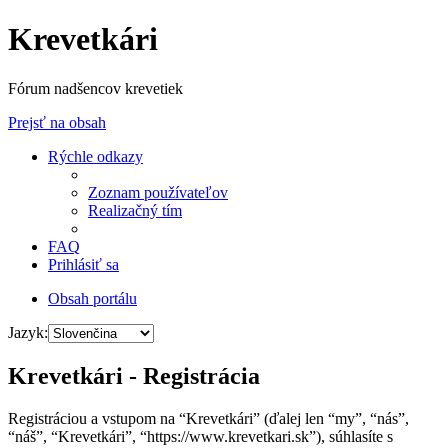
Krevetkári
Fórum nadšencov krevetiek
Prejsť na obsah
Rýchle odkazy
Zoznam používateľov
Realizačný tím
FAQ
Prihlásiť sa
Obsah portálu
Jazyk:
Krevetkári - Registrácia
Registráciou a vstupom na “Krevetkári” (ďalej len “my”, “nás”,
“náš”, “Krevetkári”, “https://www.krevetkari.sk”), súhlasíte s