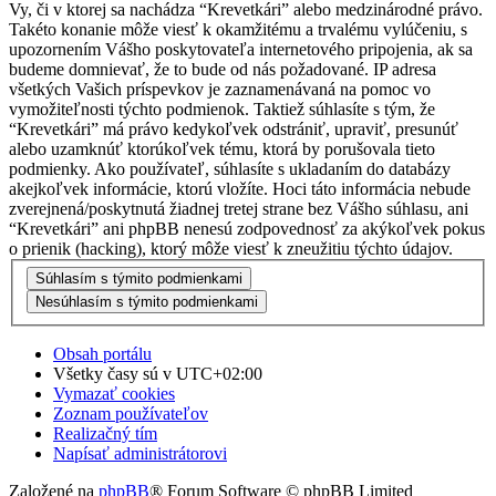
Vy, či v ktorej sa nachádza “Krevetkári” alebo medzinárodné právo.
Takéto konanie môže viesť k okamžitému a trvalému vylúčeniu, s
upozornením Vášho poskytovateľa internetového pripojenia, ak sa
budeme domnievať, že to bude od nás požadované. IP adresa
všetkých Vašich príspevkov je zaznamenávaná na pomoc vo
vymožiteľnosti týchto podmienok. Taktiež súhlasíte s tým, že
“Krevetkári” má právo kedykoľvek odstrániť, upraviť, presunúť
alebo uzamknúť ktorúkoľvek tému, ktorá by porušovala tieto
podmienky. Ako používateľ, súhlasíte s ukladaním do databázy
akejkoľvek informácie, ktorú vložíte. Hoci táto informácia nebude
zverejnená/poskytnutá žiadnej tretej strane bez Vášho súhlasu, ani
“Krevetkári” ani phpBB nenesú zodpovednosť za akýkoľvek pokus
o prienik (hacking), ktorý môže viesť k zneužitiu týchto údajov.
Obsah portálu
Všetky časy sú v
UTC+02:00
Vymazať cookies
Zoznam používateľov
Realizačný tím
Napísať administrátorovi
Založené na
phpBB
® Forum Software © phpBB Limited