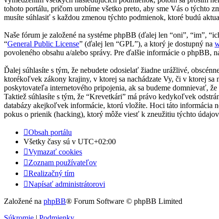
tohoto portálu, pričom urobíme všetko preto, aby sme Vás o týchto z
musíte súhlasiť s každou zmenou týchto podmienok, ktoré budú aktua
Naše fórum je založené na systéme phpBB (ďalej len “oni”, “im”, 
“
General Public License
” (ďalej len “GPL”), a ktorý je dostupný na
w
povoleného obsahu a/alebo správy. Pre ďalšie informácie o phpBB, na
Ďalej súhlasíte s tým, že nebudete odosielať žiadne urážlivé, obscén
ktorékoľvek zákony krajiny, v ktorej sa nachádzate Vy, či v ktorej
poskytovateľa internetového pripojenia, ak sa budeme domnievať, ž
Taktiež súhlasíte s tým, že “Krevetkári” má právo kedykoľvek odstrá
databázy akejkoľvek informácie, ktorú vložíte. Hoci táto informácia
pokus o prienik (hacking), ktorý môže viesť k zneužitiu týchto údajov
Obsah portálu
Všetky časy sú v
UTC+02:00
Vymazať cookies
Zoznam používateľov
Realizačný tím
Napísať administrátorovi
Založené na
phpBB
® Forum Software © phpBB Limited
Súkromie
|
Podmienky