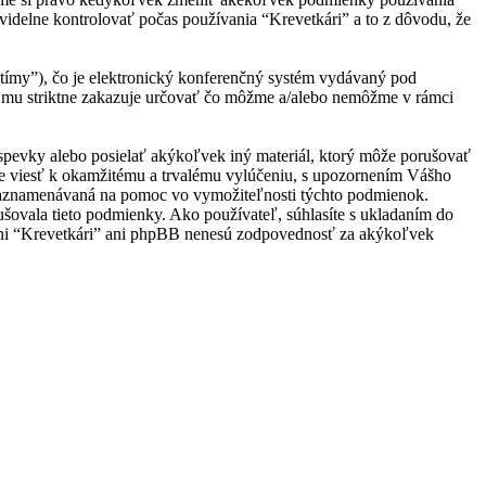
videlne kontrolovať počas používania “Krevetkári” a to z dôvodu, že
ímy”), čo je elektronický konferenčný systém vydávaný pod
 mu striktne zakazuje určovať čo môžme a/alebo nemôžme v rámci
ríspevky alebo posielať akýkoľvek iný materiál, ktorý môže porušovať
ôže viesť k okamžitému a trvalému vylúčeniu, s upozornením Vášho
e zaznamenávaná na pomoc vo vymožiteľnosti týchto podmienok.
ušovala tieto podmienky. Ako používateľ, súhlasíte s ukladaním do
u, ani “Krevetkári” ani phpBB nenesú zodpovednosť za akýkoľvek