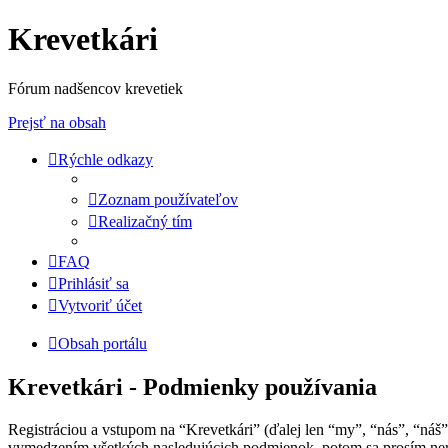
Krevetkári
Fórum nadšencov krevetiek
Prejsť na obsah
Rýchle odkazy
Zoznam používateľov
Realizačný tím
FAQ
Prihlásiť sa
Vytvoriť účet
Obsah portálu
Krevetkári - Podmienky používania
Registráciou a vstupom na “Krevetkári” (ďalej len “my”, “nás”, “náš
vymedzením všetkých nasledujúcich podmienok, potom sa prosím nere