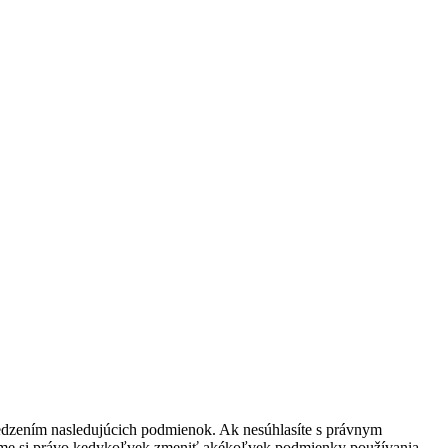
ymedzením nasledujúcich podmienok. Ak nesúhlasíte s právnym
ujeme si právo kedykoľvek zmeniť akékoľvek podmienky používania