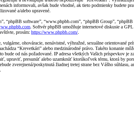
menách informovali, avšak bude vhodné, ak tieto podmienky budete pra
lizované a/alebo upravené.
“ich”, “phpBB software”, “www.phpbb.com”, “phpBB Group”, “phpBB t
ww.phpbb.com
. Softvér phpBB umožňuje internetové diskusie a GPL
vštívte, prosím:
https://www.phpbb.com/
.
ne, vulgárne, ohováracie, nenávistné, výhražné, sexuálne orientované p
 sa nachádza “Krevetkári” alebo medzinárodné právo. Takéto konanie m
e to bude od nás požadované. IP adresa všetkých Vašich príspevkov j
niť, upraviť, presunúť alebo uzamknúť ktorúkoľvek tému, ktorá by por
 nebude zverejnená/poskytnutá žiadnej tretej strane bez Vášho súhlas
.