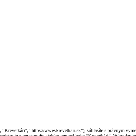
”, “Krevetkári”, “https://www.krevetkari.sk”), súhlasíte s právnym v
gistrujte a nevstupujte a/alebo nepoužívajte “Krevetkári”. Vyhradz